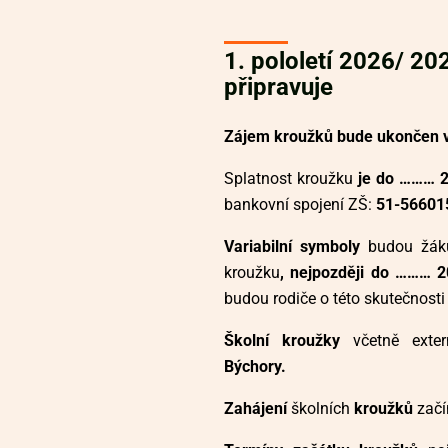
1. pololetí 2026/ 20
připravuje
Zájem kroužků bude ukončen 
Splatnost kroužku
je do ……… 
bankovní spojení ZŠ:
51-56601
Variabilní symboly
budou žák
kroužku
, nejpozději do ……… 
budou rodiče o této skutečnosti
Školní kroužky
včetně exter
Býchory.
Zahájení
školních
kroužků
začí