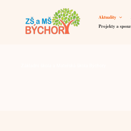
Přeskočit
na
Aktuality
obsah
Projekty a sponz
Základní škola a Mateřská škola Býchory