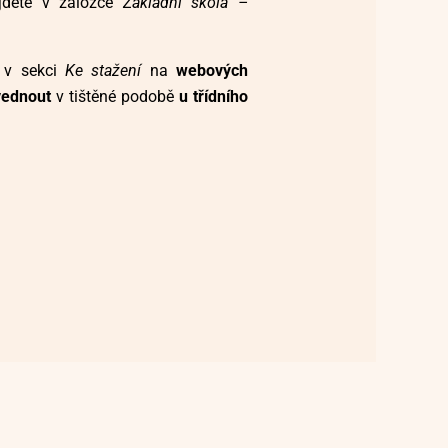
dete v záložce
Základní škola –
t
v sekci
Ke stažení
na
webových
vednout
v tištěné podobě
u třídního