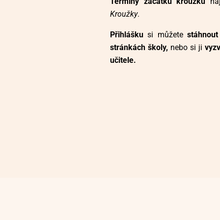
Termíny začátku kroužků
naj
Kroužky
.
Přihlášku
si můžete
stáhnou
stránkách školy,
nebo si ji
vyz
učitele.