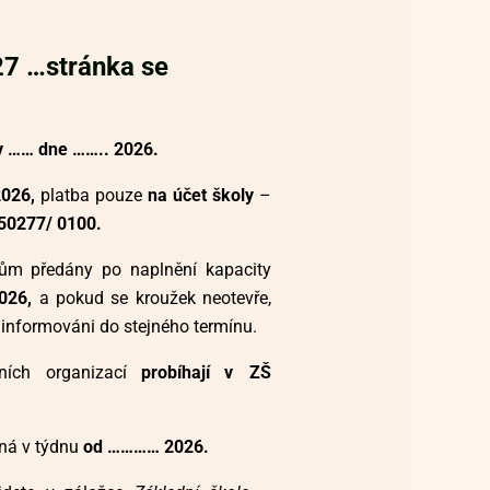
27 …stránka se
v …… dne …….. 2026.
2026,
platba pouze
na účet školy
–
50277/ 0100.
ům předány po naplnění kapacity
2026,
a pokud se kroužek neotevře,
 informováni do stejného termínu.
ních organizací
probíhají v ZŠ
ná v týdnu
od ………… 2026.