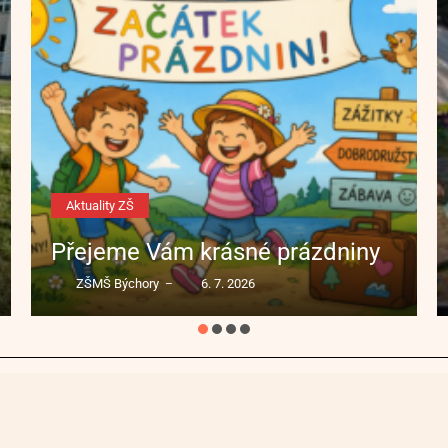
Aktuality ZŠ
Přejeme Vám krásné prázdniny
ZŠMŠ Býchory
6. 7. 2026
–