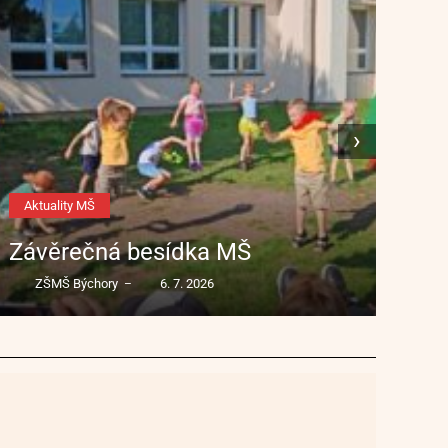
›
Aktuality MŠ
Ak
Závěrečná besídka MŠ
Hur
ZŠMŠ Býchory
6. 7. 2026
–