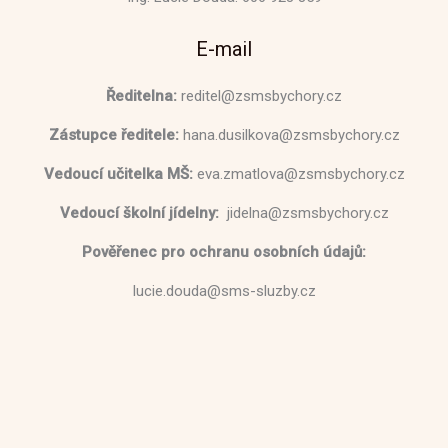
E-mail
Ředitelna:
reditel@zsmsbychory.cz
Zástupce ředitele:
hana.dusilkova@zsmsbychory.cz
Vedoucí učitelka MŠ:
eva.zmatlova@zsmsbychory.cz
Vedoucí školní jídelny:
jidelna@zsmsbychory.cz
Pověřenec pro ochranu osobních údajů:
lucie.douda@sms-sluzby.cz