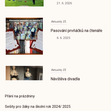
Pasování prvňáčků na čtenáře
t
6. 6. 2025
p
r
o
:
Aktuality ZŠ
Návštěva divadla
21. 10. 2025
Aktuality ZŠ
Přání na prázdniny
SEŠITY PRO ŽÁKY NA ŠKOLNÍ
ROK 2025/2026
Sešity pro žáky na školní rok 2024/ 2025