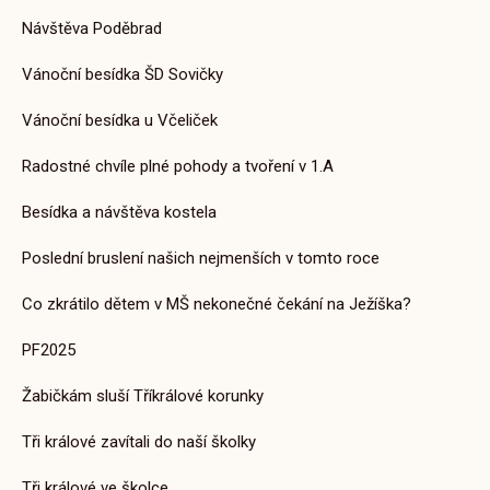
Návštěva Poděbrad
Vánoční besídka ŠD Sovičky
Vánoční besídka u Včeliček
Radostné chvíle plné pohody a tvoření v 1.A
Besídka a návštěva kostela
Poslední bruslení našich nejmenších v tomto roce
Co zkrátilo dětem v MŠ nekonečné čekání na Ježíška?
PF2025
Žabičkám sluší Tříkrálové korunky
Tři králové zavítali do naší školky
Tři králové ve školce