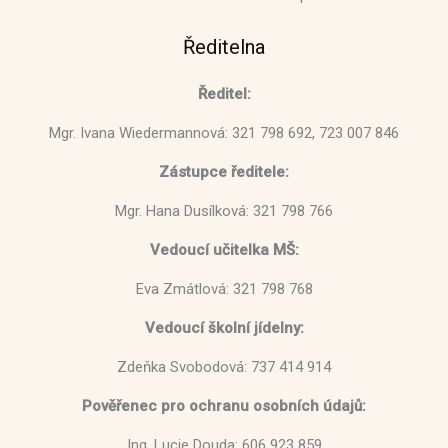
Ředitelna
Ředitel:
Mgr. Ivana Wiedermannová: 321 798 692, 723 007 846
Zástupce ředitele:
Mgr. Hana Dusílková: 321 798 766
Vedoucí učitelka MŠ:
Eva Zmátlová: 321 798 768
Vedoucí školní jídelny:
Zdeňka Svobodová: 737 414 914
Pověřenec pro ochranu osobních údajů:
Ing. Lucie Douda: 606 923 859