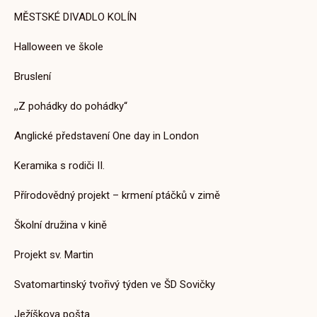
12. 2. 2026
MĚSTSKÉ DIVADLO KOLÍN
Halloween ve škole
Bruslení
Aktuality ZŠ
,,Z pohádky do pohádky“
Výlukové jízdní řády
Anglické představení One day in London
21. 4. 2025
Keramika s rodiči II.
Přírodovědný projekt – krmení ptáčků v zimě
Školní družina v kině
Aktuality ZŠ
Projekt sv. Martin
Vánoční besídka u Včeliček
20. 12. 2024
Svatomartinský tvořivý týden ve ŠD Sovičky
Ježíškova pošta