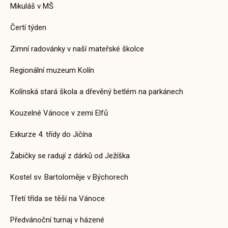
Mikuláš v MŠ
11. 5. 2026
Čertí týden
Zimní radovánky v naší mateřské školce
Regionální muzeum Kolín
Aktuality MŠ
Kolínská stará škola a dřevěný betlém na parkánech
Zvířátka a jejich mláďátka
14. 4. 2025
Kouzelné Vánoce v zemi Elfů
Exkurze 4. třídy do Jičína
Žabičky se radují z dárků od Ježíška
Kostel sv. Bartoloměje v Býchorech
Aktuality ZŠ
Zábavné odpoledne v maskách
Třetí třída se těší na Vánoce
s kamarády z 8. třídy
Předvánoční turnaj v házené
1. 11. 2024