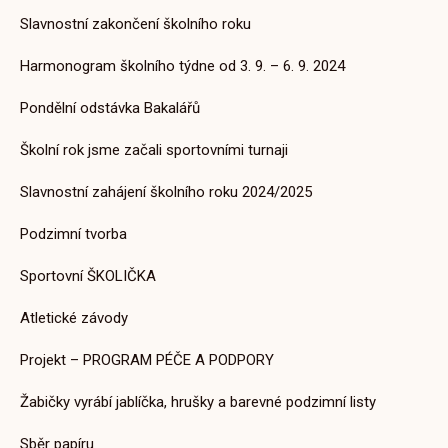
2. 7. 2025
Slavnostní zakončení školního roku
Harmonogram školního týdne od 3. 9. – 6. 9. 2024
Pondělní odstávka Bakalářů
Aktuality MŠ
Barvy podzimu
Školní rok jsme začali sportovními turnaji
8. 11. 2025
Slavnostní zahájení školního roku 2024/2025
Podzimní tvorba
Sportovní ŠKOLIČKA
Aktuality MŠ
Atletické závody
Den maminek
Projekt – PROGRAM PÉČE A PODPORY
9. 5. 2025
Žabičky vyrábí jablíčka, hrušky a barevné podzimní listy
Sběr papíru