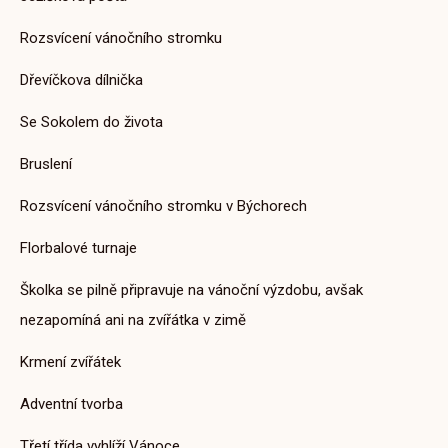
Rozsvícení vánočního stromku
Aktuality ZŠ
Dřevíčkova dílnička
Tvoříme a vyrábíme II. – Lapač
Se Sokolem do života
snů
Bruslení
1. 6. 2025
Rozsvícení vánočního stromku v Býchorech
Florbalové turnaje
Aktuality ZŠ
Školka se pilně připravuje na vánoční výzdobu, avšak
Pochod za nejen zmrzlinovým
nezapomíná ani na zvířátka v zimě
osvěžením
25. 6. 2025
Krmení zvířátek
Adventní tvorba
Třetí třída vyhlíží Vánoce