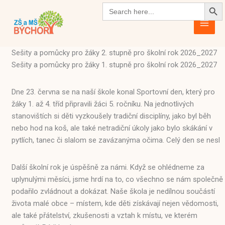
Search Butto
Přeskočit
Search
for:
na
obsah
Sešity a pomůcky pro žáky 2. stupně pro školní rok 2026_2027
Sešity a pomůcky pro žáky 1. stupně pro školní rok 2026_2027
Dne 23. června se na naší škole konal Sportovní den, který pro
žáky 1. až 4. tříd připravili žáci 5. ročníku. Na jednotlivých
stanovištích si děti vyzkoušely tradiční disciplíny, jako byl běh
nebo hod na koš, ale také netradiční úkoly jako bylo skákání v
pytlích, tanec či slalom se zavázanýma očima. Celý den se nesl
Další školní rok je úspěšně za námi. Když se ohlédneme za
uplynulými měsíci, jsme hrdí na to, co všechno se nám společně
podařilo zvládnout a dokázat. Naše škola je nedílnou součástí
života malé obce – místem, kde děti získávají nejen vědomosti,
ale také přátelství, zkušenosti a vztah k místu, ve kterém