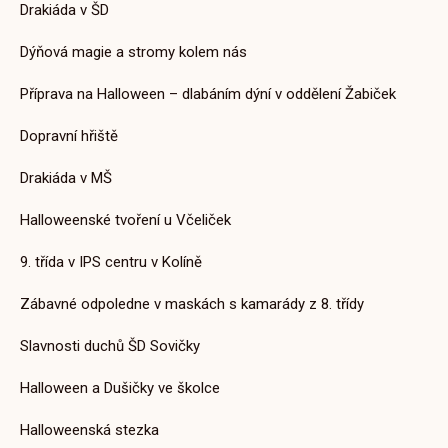
Drakiáda v ŠD
Čertovský rej ve Včeličkách
Dýňová magie a stromy kolem nás
8. 12. 2025
Příprava na Halloween – dlabáním dýní v oddělení Žabiček
Dopravní hřiště
Drakiáda v MŠ
Aktuality ZŠ
Halloweenské tvoření u Včeliček
Šéfkuchař Vít Kudrna
16. 4. 2026
9. třída v IPS centru v Kolíně
Zábavné odpoledne v maskách s kamarády z 8. třídy
Slavnosti duchů ŠD Sovičky
Halloween a Dušičky ve školce
Aktuality ZŠ
Zimní OH
Halloweenská stezka