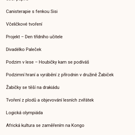
Canisterapie s fenkou Sisi
Aktuality ZŠ
Včeličkové tvoření
Čtvrtá třída na dopravním hřišti
25. 9. 2025
Projekt – Den třídního učitele
Divadélko Paleček
Podzim v lese – Houbičky kam se podíváš
Podzimní hraní a vyrábění z přírodnin v družině Žabiček
Aktuality ZŠ
Slavnostní zahájení školního
Žabičky se těší na drakiádu
roku 2024/2025
Tvoření z plodů a objevování lesních zvířátek
18. 9. 2024
Logická olympiáda
Africká kultura se zaměřením na Kongo
Aktuality ZŠ