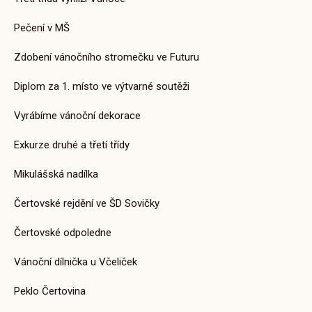
Aktuality ZŠ
Pečení v MŠ
Papoušci a jejich svět
Zdobení vánočního stromečku ve Futuru
14. 1. 2026
Diplom za 1. místo ve výtvarné soutěži
Vyrábíme vánoční dekorace
Exkurze druhé a třetí třídy
Aktuality MŠ
Adaptační dny v MŠ
Mikulášská nadílka
15. 9. 2025
Čertovské rejdění ve ŠD Sovičky
Čertovské odpoledne
Vánoční dílnička u Včeliček
Aktuality MŠ
Peklo Čertovina
Moje maminka