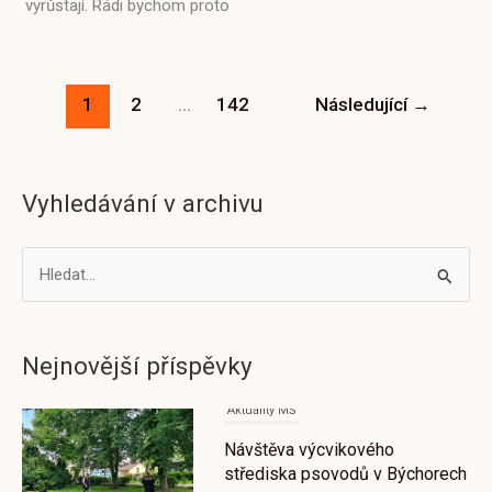
vyrůstají. Rádi bychom proto
1
2
…
142
Následující
→
Vyhledávání v archivu
V
Aktuality MŠ
y
Návštěva výcvikového
h
střediska psovodů v Býchorech
Nejnovější příspěvky
l
21. 6. 2026
e
d
Aktuality ZŠ
a