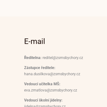
E-mail
Ředitelna:
reditel@zsmsbychory.cz
Zástupce ředitele:
hana.dusilkova@zsmsbychory.cz
Vedoucí učitelka MŠ:
eva.zmatlova@zsmsbychory.cz
Vedoucí školní jídelny:
jidelna@zsmsbychory.cz