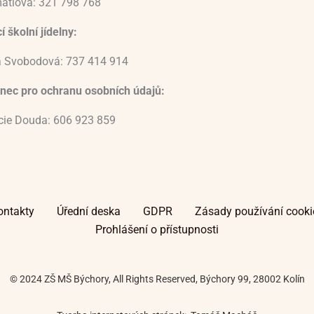
átlová: 321 798 768
 školní jídelny:
 Svobodová: 737 414 914
nec pro ochranu osobních údajů:
ucie Douda: 606 923 859
ontakty
Úřední deska
GDPR
Zásady používání cooki
Prohlášení o přístupnosti
© 2024 ZŠ MŠ Býchory, All Rights Reserved, Býchory 99, 28002 Kolín