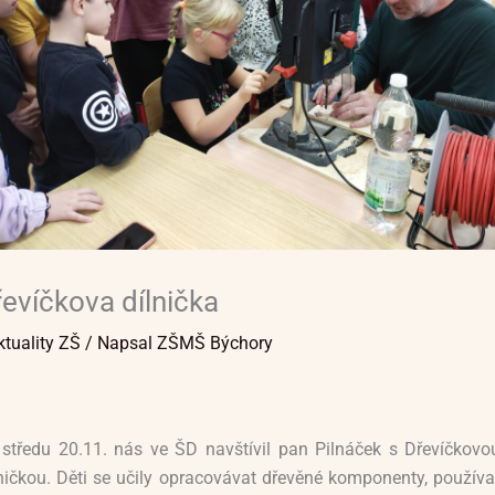
evíčkova dílnička
ktuality ZŠ
/ Napsal
ZŠMŠ Býchory
 středu 20.11. nás ve ŠD navštívil pan Pilnáček s Dřevíčkovo
ničkou. Děti se učily opracovávat dřevěné komponenty, používa