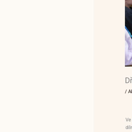
Dř
/
A
Ve
díl