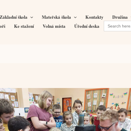
Základní škola
Mateřská škola
Kontakty
Družina
Search
oři
Ke stažení
Volná místa
Úřední deska
for: