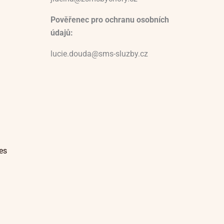
Pověřenec pro ochranu osobních
údajů:
lucie.douda@sms-sluzby.cz
es