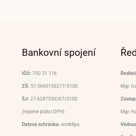
Bankovní spojení
Řed
IČO:
750 31 116
Ředitel
ZŠ:
51-5660150277/0100
Mgr. I
ŠJ:
27-6287530267/0100
Zástupc
(nejsme plátci DPH)
Mgr. H
Datová schránka:
ecnk8pa
Vedouc