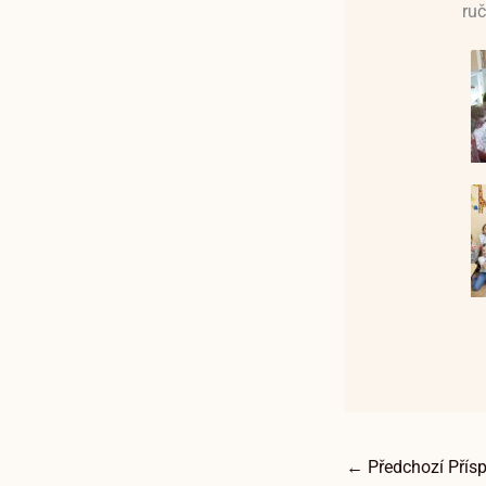
ruč
←
Předchozí Přís