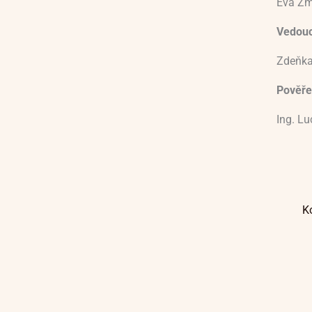
Eva Zm
Vedoucí
Zdeňka
Pověře
Ing. L
K