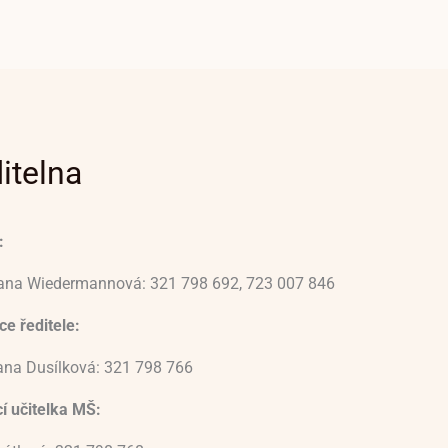
itelna
:
vana Wiedermannová: 321 798 692, 723 007 846
e ředitele:
ana Dusílková: 321 798 766
í učitelka MŠ: