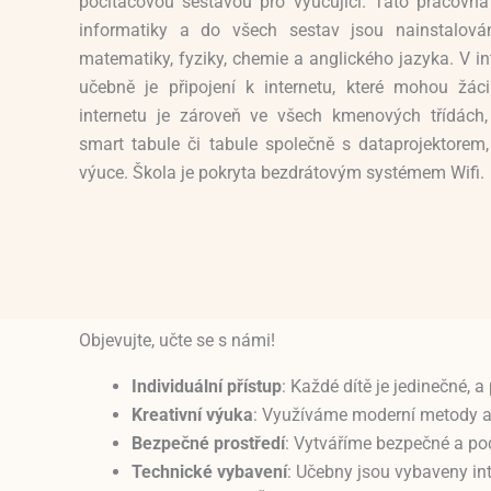
počítačovou sestavou pro vyučující. Tato pracovna
informatiky a do všech sestav jsou nainstalov
matematiky, fyziky, chemie a anglického jazyka. V in
učebně je připojení k internetu, které mohou žáci
internetu je zároveň ve všech kmenových třídách,
smart tabule či tabule společně s dataprojektorem, 
výuce. Škola je pokryta bezdrátovým systémem Wifi.
Objevujte, učte se s námi!
Individuální přístup
: Každé dítě je jedinečné,
Kreativní výuka
: Využíváme moderní metody a d
Bezpečné prostředí
: Vytváříme bezpečné a pod
Technické vybavení
: Učebny jsou vybaveny int