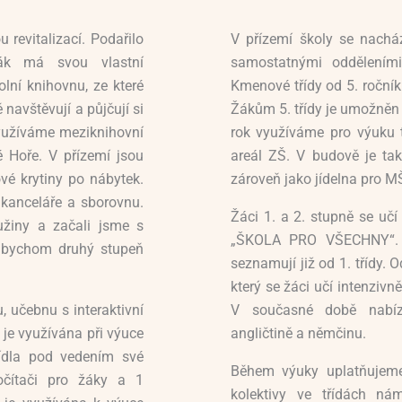
revitalizací. Podařilo
V přízemí školy se nachá
ák má svou vlastní
samostatnými odděleními
lní knihovnu, ze které
Kmenové třídy od 5. roční
 navštěvují a půjčují si
Žákům 5. třídy je umožněn 
využíváme meziknihovní
rok využíváme pro výuku t
 Hoře. V přízemí jsou
areál ZŠ. V budově je tak
vé krytiny po nábytek.
zároveň jako jídelna pro M
kanceláře a sborovnu.
Žáci 1. a 2. stupně se uč
ružiny a začali jsme s
„ŠKOLA PRO VŠECHNY“. S
 bychom druhý stupeň
seznamují již od 1. třídy. 
který se žáci učí intenzivn
 učebnu s interaktivní
V současné době nabízí
 je využívána při výuce
angličtině a němčinu.
jídla pod vedením své
Během výuky uplatňujeme
očítači pro žáky a 1
kolektivy ve třídách n