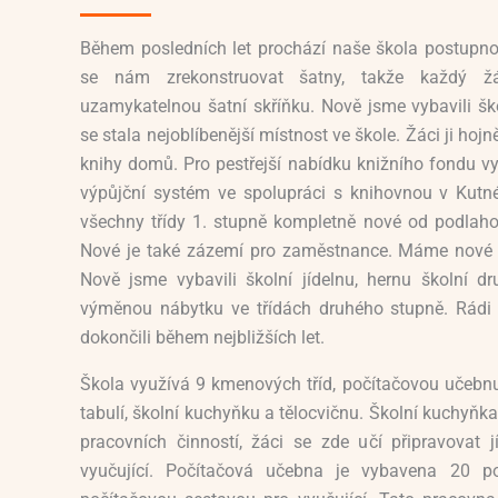
Během posledních let prochází naše škola postupnou 
se nám zrekonstruovat šatny, takže každý ž
uzamykatelnou šatní skříňku. Nově jsme vybavili ško
se stala nejoblíbenější místnost ve škole. Žáci ji hojně
knihy domů. Pro pestřejší nabídku knižního fondu 
výpůjční systém ve spolupráci s knihovnou v Kutné
všechny třídy 1. stupně kompletně nové od podlaho
Nové je také zázemí pro zaměstnance. Máme nové 
Nově jsme vybavili školní jídelnu, hernu školní d
výměnou nábytku ve třídách druhého stupně. Rádi
dokončili během nejbližších let.
Škola využívá 9 kmenových tříd, počítačovou učebnu,
tabulí, školní kuchyňku a tělocvičnu. Školní kuchyňka
pracovních činností, žáci se zde učí připravovat 
vyučující. Počítačová učebna je vybavena 20 p