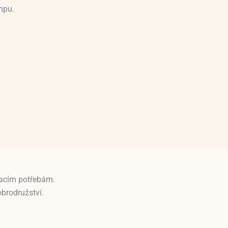
mpu.
ávacím potřebám.
obrodružství.