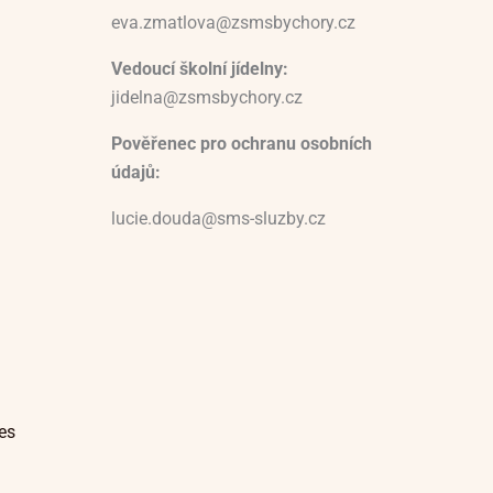
eva.zmatlova@zsmsbychory.cz
Vedoucí školní jídelny:
jidelna@zsmsbychory.cz
Pověřenec pro ochranu osobních
údajů:
lucie.douda@sms-sluzby.cz
es