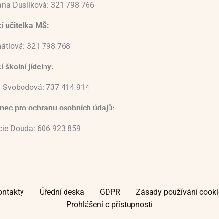
ana Dusílková: 321 798 766
í učitelka MŠ:
átlová: 321 798 768
 školní jídelny:
 Svobodová: 737 414 914
nec pro ochranu osobních údajů:
ucie Douda: 606 923 859
ontakty
Úřední deska
GDPR
Zásady používání cooki
Prohlášení o přístupnosti