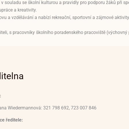
í v souladu se školní kulturou a pravidly pro podporu žáků při s
práce a kreativity.
vu a vzdělávání a nabízí rekreační, sportovní a zájmové aktivity
čiteli, s pracovníky školního poradenského pracoviště (výchovný
itelna
:
vana Wiedermannová: 321 798 692, 723 007 846
e ředitele: