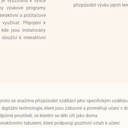
 je využívána k výuce
přizpůsobit výuku jejich te
ány výukové programy
teraktivní a počítačové
 využívat. Připojení k
 kde jsou instalovány
sloužící k interaktivní
 a proto se snažíme přizpůsobit vzdělání jeho specifickým vzděl
igitální technologie, které jsou zábavné a proměňují učení v d
půrné prostředí, ve kterém se děti cítí jako doma.
eraktivními tabulemi, které podporují pozitivní vztah k učení.