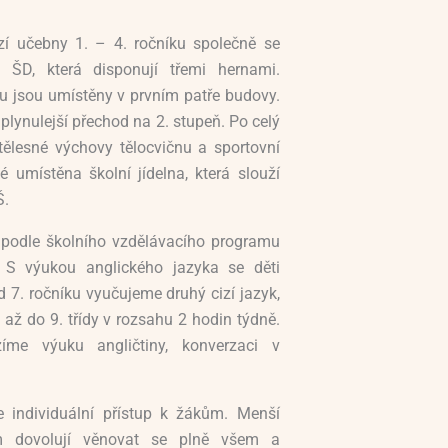
zí učebny 1. – 4. ročníku společně se
 ŠD, která disponují třemi hernami.
ku jsou umístěny v prvním patře budovy.
plynulejší přechod na 2. stupeň. Po celý
ělesné výchovy tělocvičnu a sportovní
é umístěna školní jídelna, která slouží
Š.
í podle školního vzdělávacího programu
 výukou anglického jazyka se děti
Od 7. ročníku vyučujeme druhý cizí jazyk,
ě až do 9. třídy v rozsahu 2 hodin týdně.
me výuku angličtiny, konverzaci v
 individuální přístup k žákům. Menší
ám dovolují věnovat se plně všem a