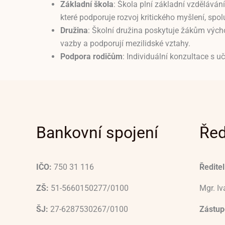
Základní škola
: Škola plní základní vzděláván
které podporuje rozvoj kritického myšlení, spolu
Družina
: Školní družina poskytuje žákům výcho
vazby a podporují mezilidské vztahy.
Podpora rodičům
: Individuální konzultace s u
Bankovní spojení
Řed
IČO:
750 31 116
Ředitel
ZŠ:
51-5660150277/0100
Mgr. I
ŠJ:
27-6287530267/0100
Zástupc