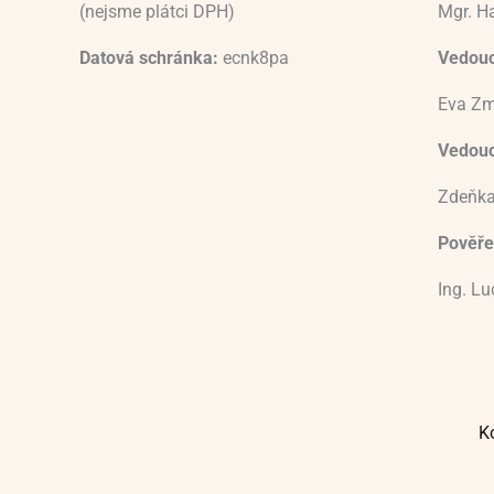
(nejsme plátci DPH)
Mgr. H
Datová schránka:
ecnk8pa
Vedouc
Eva Zm
Vedoucí
Zdeňka
Pověře
Ing. L
K