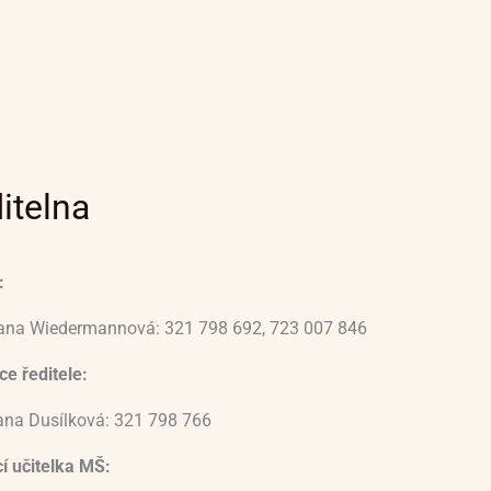
itelna
:
vana Wiedermannová: 321 798 692, 723 007 846
e ředitele:
ana Dusílková: 321 798 766
í učitelka MŠ: