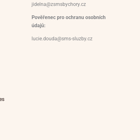
jidelna@zsmsbychory.cz
Pověřenec pro ochranu osobních
údajů:
lucie.douda@sms-sluzby.cz
es