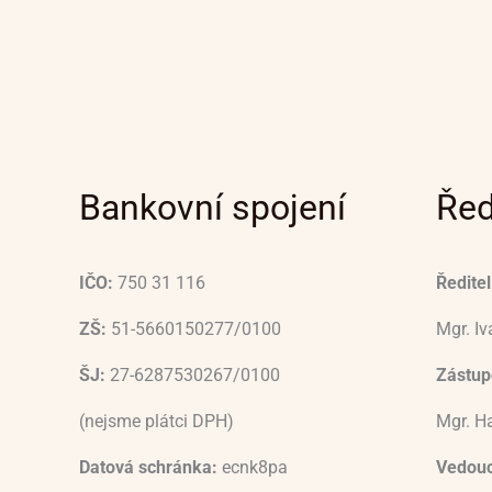
Bankovní spojení
Řed
IČO:
750 31 116
Ředitel
ZŠ:
51-5660150277/0100
Mgr. I
ŠJ:
27-6287530267/0100
Zástupc
(nejsme plátci DPH)
Mgr. H
Datová schránka:
ecnk8pa
Vedouc