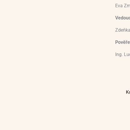
Eva Zm
Vedoucí
Zdeňka
Pověře
Ing. L
K