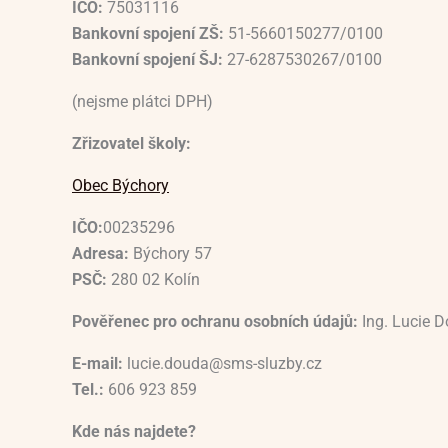
IČO:
75031116
Bankovní spojení ZŠ:
51-5660150277/0100
Bankovní spojení ŠJ:
27-6287530267/0100
(nejsme plátci DPH)
Zřizovatel školy:
Obec Býchory
IČO:
00235296
Adresa:
Býchory 57
PSČ:
280 02 Kolín
Pověřenec pro ochranu osobních údajů:
Ing. Lucie 
E-mail:
lucie.douda@sms-sluzby.cz
Tel.:
606 923 859
Kde nás najdete?