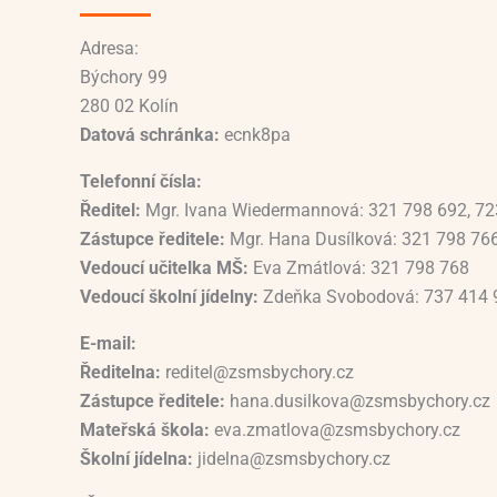
Adresa:
Býchory 99
280 02 Kolín
Datová schránka:
ecnk8pa
Telefonní čísla:
Ředitel:
Mgr. Ivana Wiedermannová: 321 798 692, 72
Zástupce ředitele:
Mgr. Hana Dusílková: 321 798 76
Vedoucí učitelka MŠ:
Eva Zmátlová: 321 798 768
Vedoucí školní jídelny:
Zdeňka Svobodová: 737 414 
E-mail:
Ředitelna:
reditel@zsmsbychory.cz
Zástupce ředitele:
hana.dusilkova@zsmsbychory.cz
Mateřská škola:
eva.zmatlova@zsmsbychory.cz
Školní jídelna:
jidelna@zsmsbychory.cz