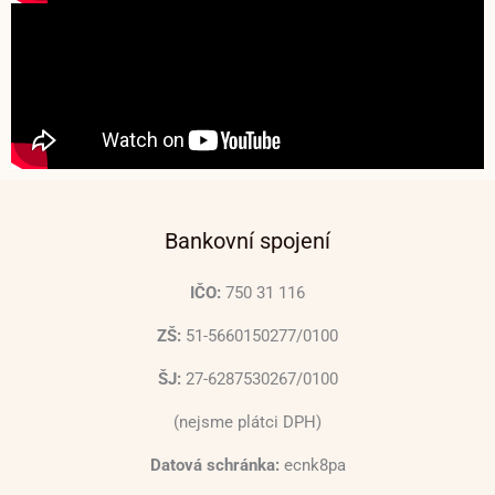
Bankovní spojení
IČO:
750 31 116
ZŠ:
51-5660150277/0100
ŠJ:
27-6287530267/0100
(nejsme plátci DPH)
Datová schránka:
ecnk8pa