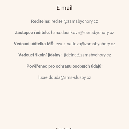
E-mail
Ředitelna:
reditel@zsmsbychory.cz
Zástupce ředitele:
hana.dusilkova@zsmsbychory.cz
Vedoucí učitelka MŠ:
eva.zmatlova@zsmsbychory.cz
Vedoucí školní jídelny:
jidelna@zsmsbychory.cz
Pověřenec pro ochranu osobních údajů:
lucie.douda@sms-sluzby.cz