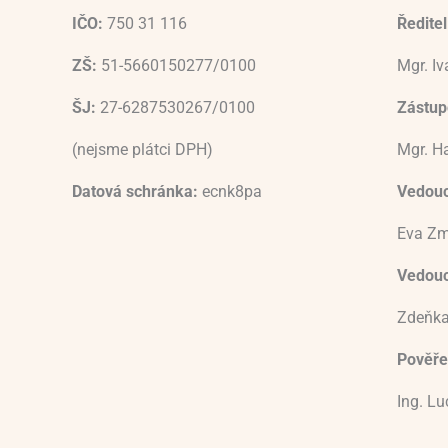
IČO:
750 31 116
Ředitel
ZŠ:
51-5660150277/0100
Mgr. I
ŠJ:
27-6287530267/0100
Zástupc
(nejsme plátci DPH)
Mgr. H
Datová schránka:
ecnk8pa
Vedouc
Eva Zm
Vedoucí
Zdeňka
Pověře
Ing. L