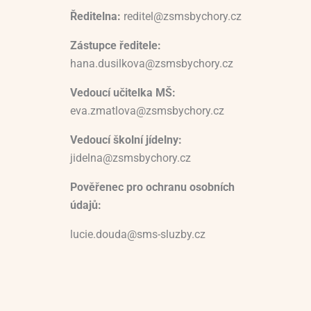
Ředitelna:
reditel@zsmsbychory.cz
Zástupce ředitele:
hana.dusilkova@zsmsbychory.cz
Vedoucí učitelka MŠ:
eva.zmatlova@zsmsbychory.cz
Vedoucí školní jídelny:
jidelna@zsmsbychory.cz
Pověřenec pro ochranu osobních
údajů:
lucie.douda@sms-sluzby.cz