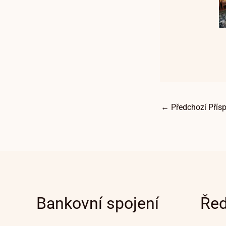
←
Předchozí Přís
Bankovní spojení
Řed