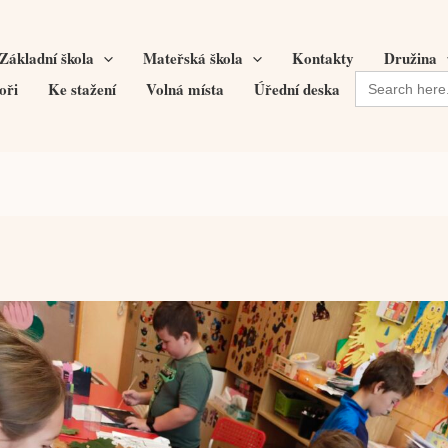
Základní škola
Mateřská škola
Kontakty
Družina
Search
oři
Ke stažení
Volná místa
Úřední deska
for: