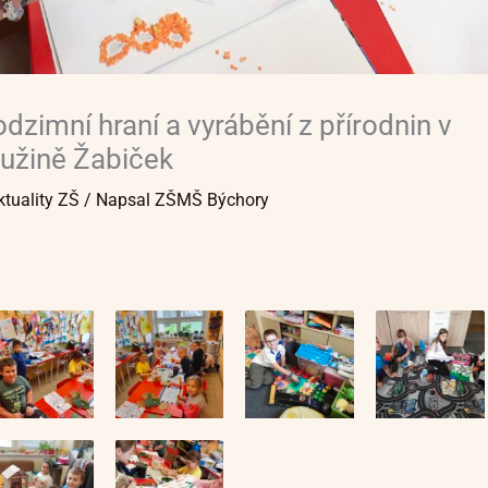
dzimní hraní a vyrábění z přírodnin v
ružině Žabiček
ktuality ZŠ
/ Napsal
ZŠMŠ Býchory