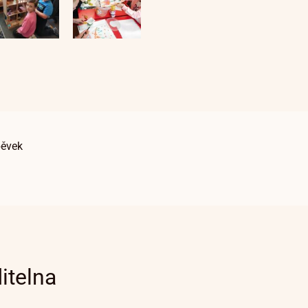
pěvek
itelna