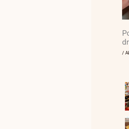
Po
d
/
A