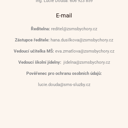
Ing. Lucie Douda: 606 923 859
E-mail
Ředitelna:
reditel@zsmsbychory.cz
Zástupce ředitele:
hana.dusilkova@zsmsbychory.cz
Vedoucí učitelka MŠ:
eva.zmatlova@zsmsbychory.cz
Vedoucí školní jídelny:
jidelna@zsmsbychory.cz
Pověřenec pro ochranu osobních údajů:
lucie.douda@sms-sluzby.cz