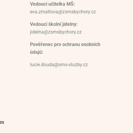
Vedoucí učitelka MŠ:
eva.zmatlova@zsmsbychory.cz
Vedoucí školní jídelny:
jidelna@zsmsbychory.cz
Pověřenec pro ochranu osobních
údajů:
lucie.douda@sms-sluzby.cz
es