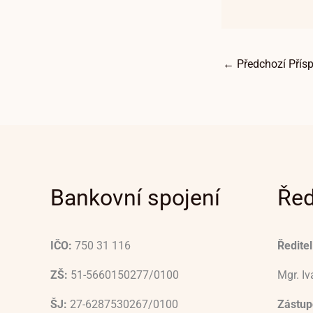
←
Předchozí Přís
Bankovní spojení
Řed
IČO:
750 31 116
Ředitel
ZŠ:
51-5660150277/0100
Mgr. I
ŠJ:
27-6287530267/0100
Zástupc