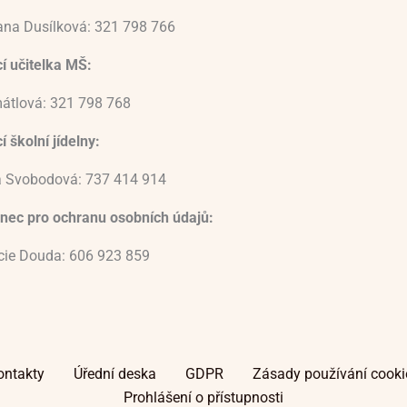
ana Dusílková: 321 798 766
í učitelka MŠ:
átlová: 321 798 768
 školní jídelny:
 Svobodová: 737 414 914
nec pro ochranu osobních údajů:
ucie Douda: 606 923 859
ontakty
Úřední deska
GDPR
Zásady používání cooki
Prohlášení o přístupnosti