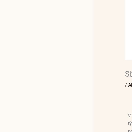
Sb
/
A
V
t
o