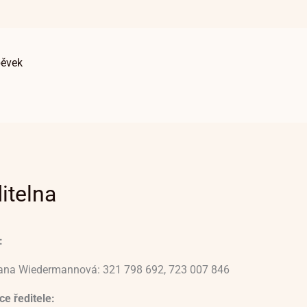
pěvek
itelna
:
vana Wiedermannová: 321 798 692, 723 007 846
e ředitele: