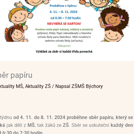
ěr papíru
ktuality MŠ
,
Aktuality ZŠ
/ Napsal
ZŠMŠ Býchory
 týdnu
od 4. 11. do 8. 11. 2024 proběhne sběr papíru
,
který se
ýká
jak dětí z
MŠ
, tak žáků ze
ZŠ
. Sběr se uskuteční
každý den
d 6:30 do 7:30 hodin.