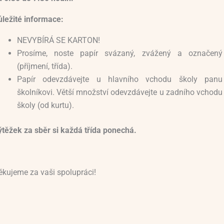
ůležité informace:
NEVYBÍRÁ SE KARTON!
Prosíme, noste papír svázaný, zvážený a označený
(příjmení, třída).
Papír odevzdávejte u hlavního vchodu školy panu
školníkovi. Větší množství odevzdávejte u zadního vchodu
školy (od kurtu).
ýtěžek za sběr si každá třída ponechá.
ěkujeme za vaši spolupráci!