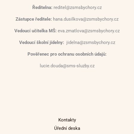
Ředitelna:
reditel@zsmsbychory.cz
Zástupce ředitele:
hana.dusilkova@zsmsbychory.cz
Vedoucí učitelka MŠ:
eva.zmatlova@zsmsbychory.cz
Vedoucí školní jídelny:
jidelna@zsmsbychory.cz
Pověřenec pro ochranu osobních údajů:
lucie.douda@sms-sluzby.cz
Kontakty
Úřední deska