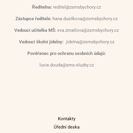
Ředitelna:
reditel@zsmsbychory.cz
Zástupce ředitele:
hana.dusilkova@zsmsbychory.cz
Vedoucí učitelka MŠ:
eva.zmatlova@zsmsbychory.cz
Vedoucí školní jídelny:
jidelna@zsmsbychory.cz
Pověřenec pro ochranu osobních údajů:
lucie.douda@sms-sluzby.cz
Kontakty
Úřední deska