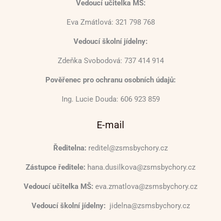
Vedoucí učitelka MŠ:
Eva Zmátlová: 321 798 768
Vedoucí školní jídelny:
Zdeňka Svobodová: 737 414 914
Pověřenec pro ochranu osobních údajů:
Ing. Lucie Douda: 606 923 859
E-mail
Ředitelna:
reditel@zsmsbychory.cz
Zástupce ředitele:
hana.dusilkova@zsmsbychory.cz
Vedoucí učitelka MŠ:
eva.zmatlova@zsmsbychory.cz
Vedoucí školní jídelny:
jidelna@zsmsbychory.cz