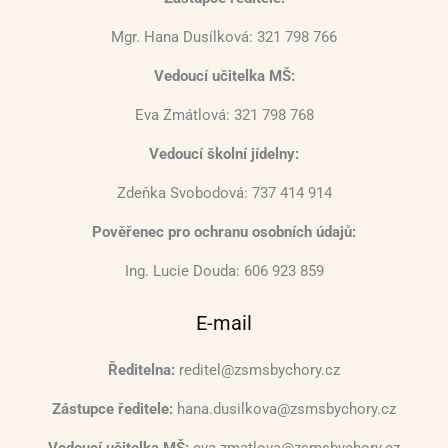
Mgr. Hana Dusílková: 321 798 766
Vedoucí učitelka MŠ:
Eva Zmátlová: 321 798 768
Vedoucí školní jídelny:
Zdeňka Svobodová: 737 414 914
Pověřenec pro ochranu osobních údajů:
Ing. Lucie Douda: 606 923 859
E-mail
Ředitelna:
reditel@zsmsbychory.cz
Zástupce ředitele:
hana.dusilkova@zsmsbychory.cz
Vedoucí učitelka MŠ:
eva.zmatlova@zsmsbychory.cz