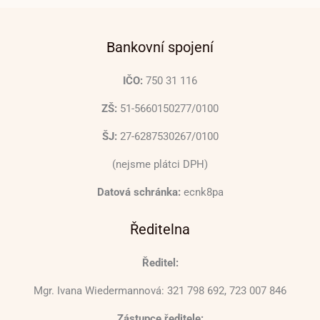
Bankovní spojení
IČO:
750 31 116
ZŠ:
51-5660150277/0100
ŠJ:
27-6287530267/0100
(nejsme plátci DPH)
Datová schránka:
ecnk8pa
Ředitelna
Ředitel:
Mgr. Ivana Wiedermannová: 321 798 692, 723 007 846
Zástupce ředitele: