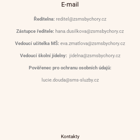
E-mail
Ředitelna:
reditel@zsmsbychory.cz
Zástupce ředitele:
hana.dusilkova@zsmsbychory.cz
Vedoucí učitelka MŠ:
eva.zmatlova@zsmsbychory.cz
Vedoucí školní jídelny:
jidelna@zsmsbychory.cz
Pověřenec pro ochranu osobních údajů:
lucie.douda@sms-sluzby.cz
Kontakty