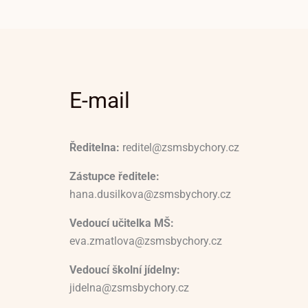
E-mail
Ředitelna:
reditel@zsmsbychory.cz
Zástupce ředitele:
hana.dusilkova@zsmsbychory.cz
Vedoucí učitelka MŠ:
eva.zmatlova@zsmsbychory.cz
Vedoucí školní jídelny:
jidelna@zsmsbychory.cz