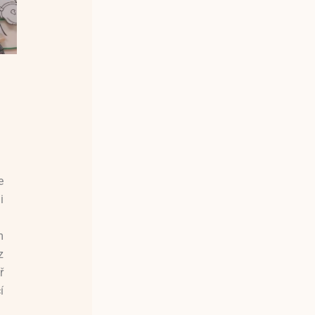
e
i
m
z
ř
í