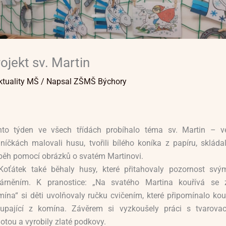
ojekt sv. Martin
ktuality MŠ
/ Napsal
ZŠMŠ Býchory
nto týden ve všech třídách probíhalo téma sv. Martin – v
níčkách malovali husu, tvořili bílého koníka z papíru, skládal
íběh pomocí obrázků o svatém Martinovi.
Koťátek také běhaly husy, které přitahovaly pozornost svý
várněním. K pranostice: „Na svatého Martina kouřívá se 
ína“ si děti uvolňovaly ručku cvičením, které připomínalo kou
oupající z komína. Závěrem si vyzkoušely práci s tvarovac
tou a vyrobily zlaté podkovy.