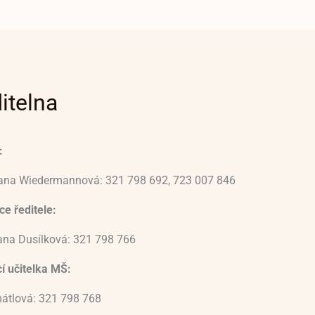
itelna
:
vana Wiedermannová: 321 798 692, 723 007 846
e ředitele:
ana Dusílková: 321 798 766
í učitelka MŠ:
átlová: 321 798 768