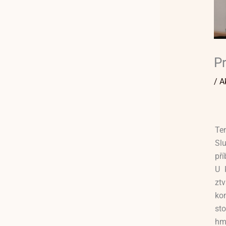
Pr
/
A
Te
Slu
př
U 
zt
kom
st
hmo