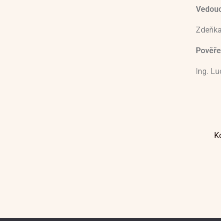
Vedoucí
Zdeňka
Pověře
Ing. L
K