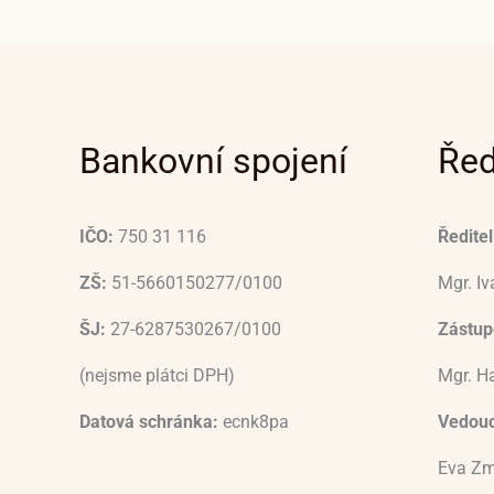
Bankovní spojení
Řed
IČO:
750 31 116
Ředitel
ZŠ:
51-5660150277/0100
Mgr. I
ŠJ:
27-6287530267/0100
Zástupc
(nejsme plátci DPH)
Mgr. H
Datová schránka:
ecnk8pa
Vedouc
Eva Zm