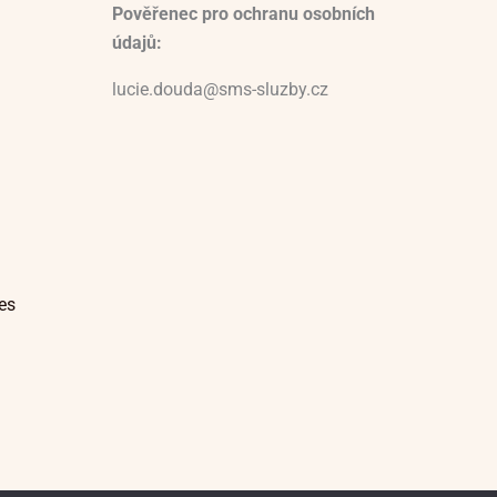
Pověřenec pro ochranu osobních
údajů:
lucie.douda@sms-sluzby.cz
es