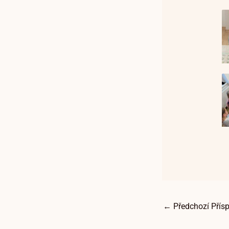
←
Předchozí Přís