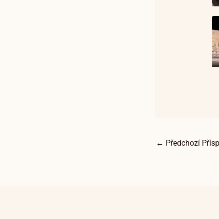
←
Předchozí Přís