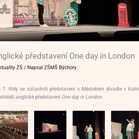
glické představení One day in London
ktuality ZŠ
/ Napsal
ZŠMŠ Býchory
 7. třídy se zúčastnili představení v Městském divadle v Kolín
shlédli anglické představení
One day in London
.