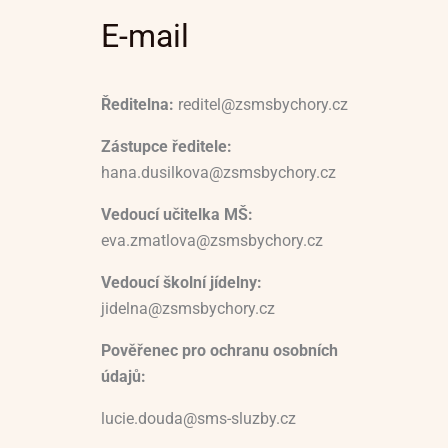
E-mail
Ředitelna:
reditel@zsmsbychory.cz
Zástupce ředitele:
hana.dusilkova@zsmsbychory.cz
Vedoucí učitelka MŠ:
eva.zmatlova@zsmsbychory.cz
Vedoucí školní jídelny:
jidelna@zsmsbychory.cz
Pověřenec pro ochranu osobních
údajů:
lucie.douda@sms-sluzby.cz