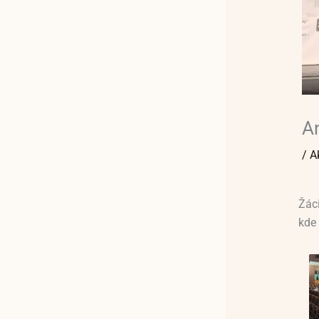
An
/
A
Žáci
kde 