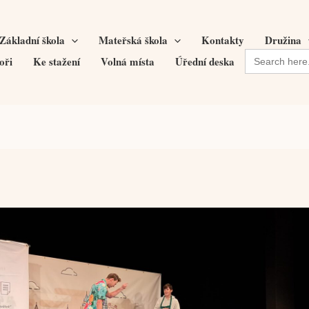
Základní škola
Mateřská škola
Kontakty
Družina
Search
oři
Ke stažení
Volná místa
Úřední deska
for: