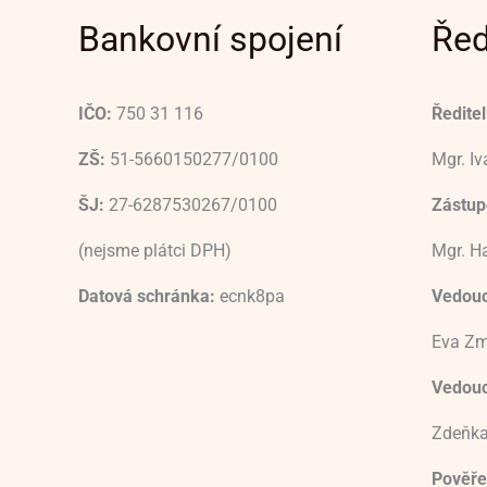
Bankovní spojení
Řed
IČO:
750 31 116
Ředitel
ZŠ:
51-5660150277/0100
Mgr. I
ŠJ:
27-6287530267/0100
Zástupc
(nejsme plátci DPH)
Mgr. H
Datová schránka:
ecnk8pa
Vedouc
Eva Zm
Vedoucí
Zdeňka
Pověře