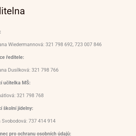
itelna
:
vana Wiedermannová: 321 798 692, 723 007 846
e ředitele:
ana Dusílková: 321 798 766
í učitelka MŠ:
átlová: 321 798 768
 školní jídelny:
 Svobodová: 737 414 914
nec pro ochranu osobních údajů: