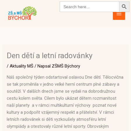
Search Butto
Přeskočit
Search
for:
na
obsah
Den dětí a letní radovánky
/
Aktuality MŠ
/ Napsal
ZŠMŠ Býchory
Náš společný týden odstartoval oslavou Dne dětí. Tělocvična
se tak proměnila v jedno velké herní centrum plné zábavy a
soutěží. V dalších dnech jsme se vydali na dobrodružnou
cestu kolem světa. Cílem bylo ukázat dětem rozmanitost
naší planety a v rámci multikulturní výchovy poznat nové
kultury a podpořit vzájemný respekt a přátelství. V rámci
letních radovánek si děti vyzkoušely atmosféru letní
olympiády a otestovaly různé letní sporty. Obrovským