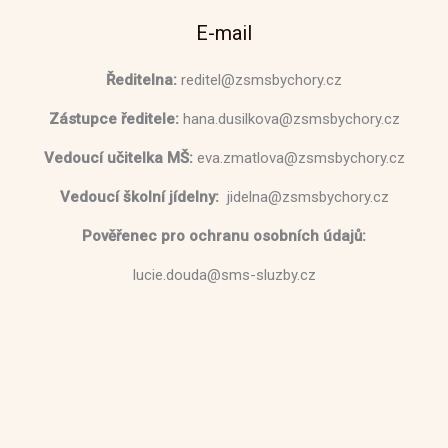
E-mail
Ředitelna:
reditel@zsmsbychory.cz
Zástupce ředitele:
hana.dusilkova@zsmsbychory.cz
Vedoucí učitelka MŠ:
eva.zmatlova@zsmsbychory.cz
Vedoucí školní jídelny:
jidelna@zsmsbychory.cz
Pověřenec pro ochranu osobních údajů:
lucie.douda@sms-sluzby.cz