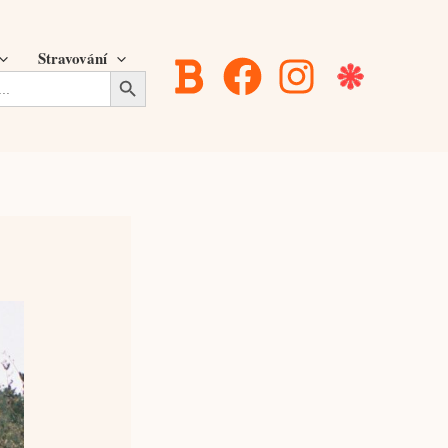
Stravování
Search Button