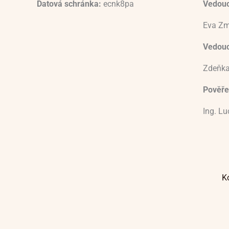
Datová schránka:
ecnk8pa
Vedouc
Eva Zm
Vedoucí
Zdeňka
Pověře
Ing. L
K