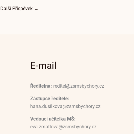
Další Příspěvek
→
E-mail
Ředitelna:
reditel@zsmsbychory.cz
Zástupce ředitele:
hana.dusilkova@zsmsbychory.cz
Vedoucí učitelka MŠ:
eva.zmatlova@zsmsbychory.cz