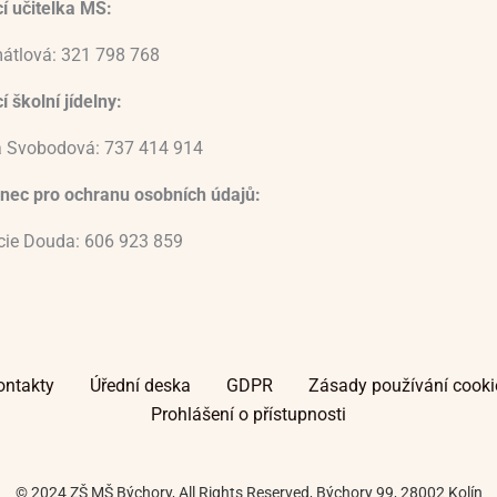
í učitelka MŠ:
átlová: 321 798 768
 školní jídelny:
 Svobodová: 737 414 914
nec pro ochranu osobních údajů:
ucie Douda: 606 923 859
ontakty
Úřední deska
GDPR
Zásady používání cooki
Prohlášení o přístupnosti
© 2024 ZŠ MŠ Býchory, All Rights Reserved, Býchory 99, 28002 Kolín