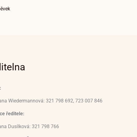
pěvek
itelna
:
vana Wiedermannová: 321 798 692, 723 007 846
e ředitele:
ana Dusílková: 321 798 766