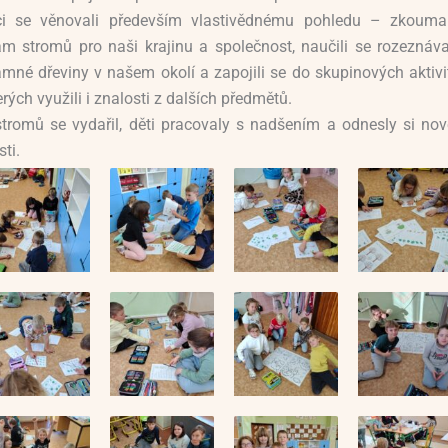
ci se věnovali především vlastivědnému pohledu – zkoumal
m stromů pro naši krajinu a společnost, naučili se rozeznáva
mné dřeviny v našem okolí a zapojili se do skupinových aktivit
erých využili i znalosti z dalších předmětů.
tromů se vydařil, děti pracovaly s nadšením a odnesly si nov
ti.