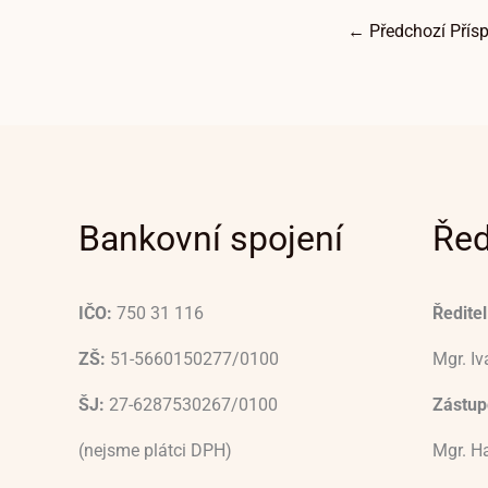
←
Předchozí Přís
Bankovní spojení
Řed
IČO:
750 31 116
Ředitel
ZŠ:
51-5660150277/0100
Mgr. I
ŠJ:
27-6287530267/0100
Zástupc
(nejsme plátci DPH)
Mgr. H