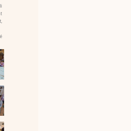
i
t
,
é