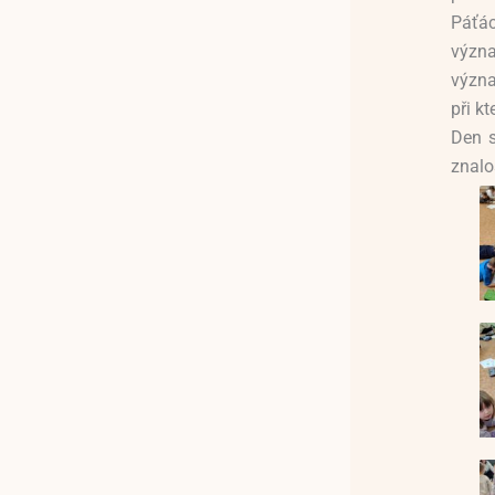
Páťá
význa
význa
při kt
Den s
znalos