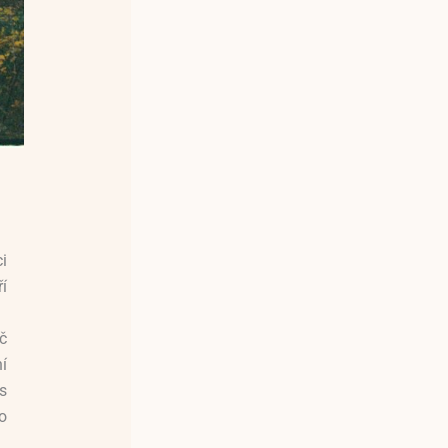
i
í
č
í
s
o