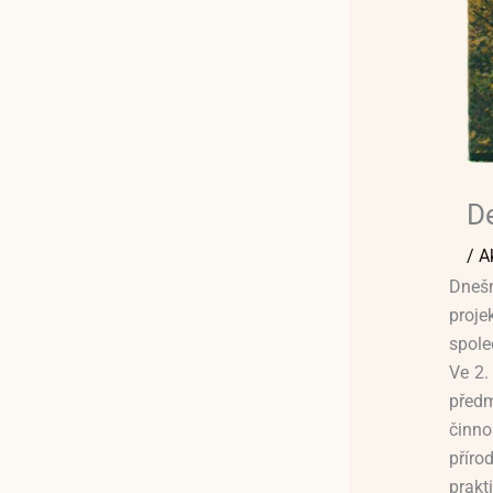
D
/
A
Dneš
proje
spole
Ve 2.
předm
činno
přír
prakt