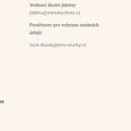
Vedoucí školní jídelny:
jidelna@zsmsbychory.cz
Pověřenec pro ochranu osobních
údajů:
lucie.douda@sms-sluzby.cz
es