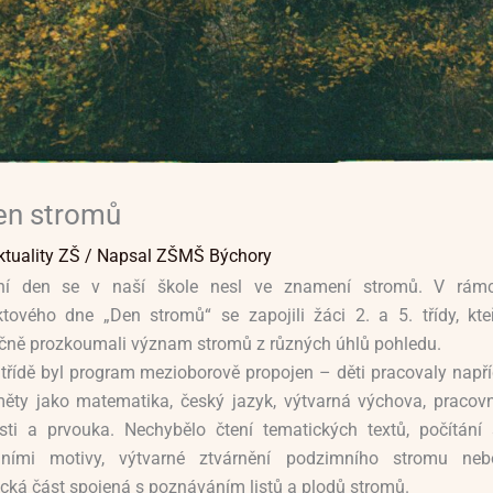
en stromů
ktuality ZŠ
/ Napsal
ZŠMŠ Býchory
ní den se v naší škole nesl ve znamení stromů. V rámc
ktového dne „Den stromů“ se zapojili žáci 2. a 5. třídy, kteř
čně prozkoumali význam stromů z různých úhlů pohledu.
 třídě byl program mezioborově propojen – děti pracovaly napří
ěty jako matematika, český jazyk, výtvarná výchova, pracovn
sti a prvouka. Nechybělo čtení tematických textů, počítání 
odními motivy, výtvarné ztvárnění podzimního stromu neb
ická část spojená s poznáváním listů a plodů stromů.