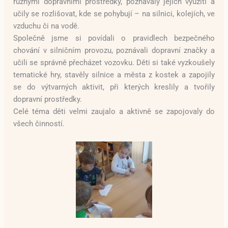
různými dopravními prostředky, poznávaly jejich využití a
učily se rozlišovat, kde se pohybují – na silnici, kolejích, ve
vzduchu či na vodě.
Společně jsme si povídali o pravidlech bezpečného
chování v silničním provozu, poznávali dopravní značky a
učili se správně přecházet vozovku. Děti si také vyzkoušely
tematické hry, stavěly silnice a města z kostek a zapojily
se do výtvarných aktivit, při kterých kreslily a tvořily
dopravní prostředky.
Celé téma děti velmi zaujalo a aktivně se zapojovaly do
všech činností.