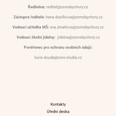
Ředitelna:
reditel@zsmsbychory.cz
Zástupce ředitele:
hana.dusilkova@zsmsbychory.cz
Vedoucí učitelka MŠ:
eva.zmatlova@zsmsbychory.cz
Vedoucí školní jídelny:
jidelna@zsmsbychory.cz
Pověřenec pro ochranu osobních údajů:
lucie.douda@sms-sluzby.cz
Kontakty
Úřední deska