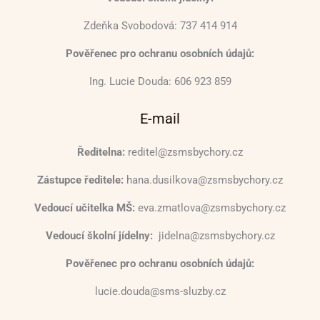
Zdeňka Svobodová: 737 414 914
Pověřenec pro ochranu osobních údajů:
Ing. Lucie Douda: 606 923 859
E-mail
Ředitelna:
reditel@zsmsbychory.cz
Zástupce ředitele:
hana.dusilkova@zsmsbychory.cz
Vedoucí učitelka MŠ:
eva.zmatlova@zsmsbychory.cz
Vedoucí školní jídelny:
jidelna@zsmsbychory.cz
Pověřenec pro ochranu osobních údajů:
lucie.douda@sms-sluzby.cz