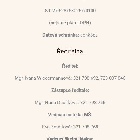
ŠJ:
27-6287530267/0100
(nejsme plátci DPH)
Datová schránka:
ecnk8pa
Ředitelna
Ředitel:
Mgr. Ivana Wiedermannová: 321 798 692, 723 007 846
Zástupce ředitele:
Mgr. Hana Dusílková: 321 798 766
Vedoucí učitelka MŠ:
Eva Zmátlová: 321 798 768
Vedoucí školní jídelny: