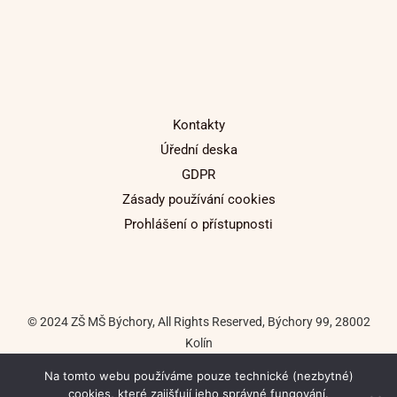
Kontakty
Úřední deska
GDPR
Zásady používání cookies
Prohlášení o přístupnosti
© 2024 ZŠ MŠ Býchory, All Rights Reserved, Býchory 99, 28002
Kolín
Na tomto webu používáme pouze technické (nezbytné)
Tvorba internetových stránek: Tomáš Macháč
cookies, které zajišťují jeho správné fungování.