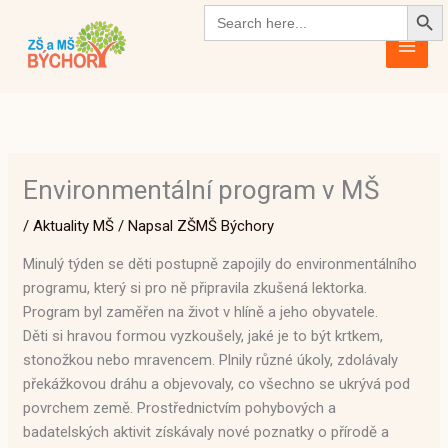
Search Butto
Přeskočit
Search
for:
na
obsah
Environmentální program v MŠ
/
Aktuality MŠ
/ Napsal
ZŠMŠ Býchory
Minulý týden se děti postupně zapojily do environmentálního
programu, který si pro ně připravila zkušená lektorka.
Program byl zaměřen na život v hlíně a jeho obyvatele.
Děti si hravou formou vyzkoušely, jaké je to být krtkem,
stonožkou nebo mravencem. Plnily různé úkoly, zdolávaly
překážkovou dráhu a objevovaly, co všechno se ukrývá pod
povrchem země. Prostřednictvím pohybových a
badatelských aktivit získávaly nové poznatky o přírodě a