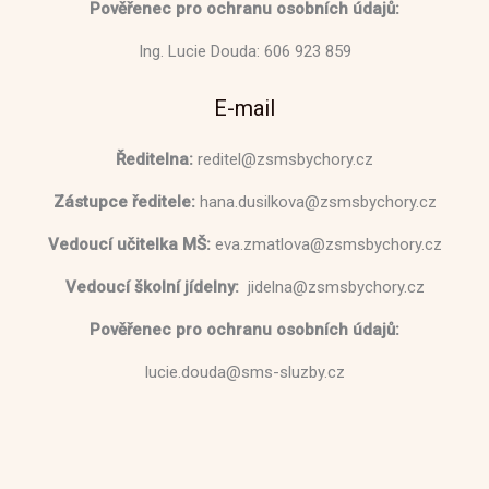
Pověřenec pro ochranu osobních údajů:
Ing. Lucie Douda: 606 923 859
E-mail
Ředitelna:
reditel@zsmsbychory.cz
Zástupce ředitele:
hana.dusilkova@zsmsbychory.cz
Vedoucí učitelka MŠ:
eva.zmatlova@zsmsbychory.cz
Vedoucí školní jídelny:
jidelna@zsmsbychory.cz
Pověřenec pro ochranu osobních údajů:
lucie.douda@sms-sluzby.cz