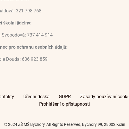
átlová: 321 798 768
 školní jídelny:
 Svobodová: 737 414 914
nec pro ochranu osobních údajů:
ucie Douda: 606 923 859
ontakty
Úřední deska
GDPR
Zásady používání cooki
Prohlášení o přístupnosti
© 2024 ZŠ MŠ Býchory, All Rights Reserved, Býchory 99, 28002 Kolín