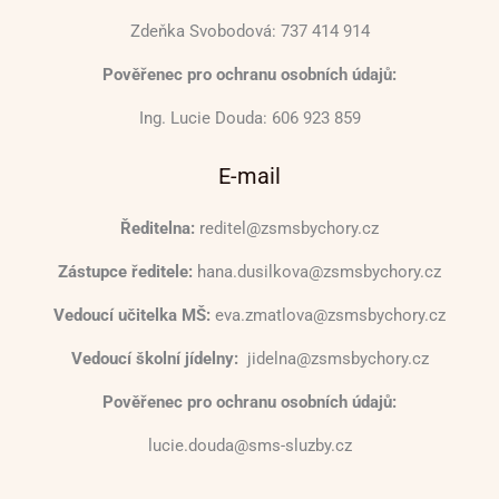
Zdeňka Svobodová: 737 414 914
Pověřenec pro ochranu osobních údajů:
Ing. Lucie Douda: 606 923 859
E-mail
Ředitelna:
reditel@zsmsbychory.cz
Zástupce ředitele:
hana.dusilkova@zsmsbychory.cz
Vedoucí učitelka MŠ:
eva.zmatlova@zsmsbychory.cz
Vedoucí školní jídelny:
jidelna@zsmsbychory.cz
Pověřenec pro ochranu osobních údajů:
lucie.douda@sms-sluzby.cz