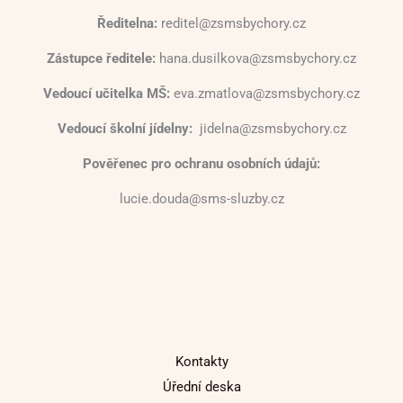
Ředitelna:
reditel@zsmsbychory.cz
Zástupce ředitele:
hana.dusilkova@zsmsbychory.cz
Vedoucí učitelka MŠ:
eva.zmatlova@zsmsbychory.cz
Vedoucí školní jídelny:
jidelna@zsmsbychory.cz
Pověřenec pro ochranu osobních údajů:
lucie.douda@sms-sluzby.cz
Kontakty
Úřední deska