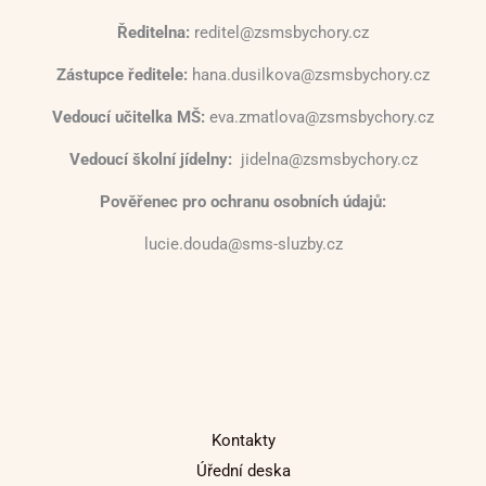
Ředitelna:
reditel@zsmsbychory.cz
Zástupce ředitele:
hana.dusilkova@zsmsbychory.cz
Vedoucí učitelka MŠ:
eva.zmatlova@zsmsbychory.cz
Vedoucí školní jídelny:
jidelna@zsmsbychory.cz
Pověřenec pro ochranu osobních údajů:
lucie.douda@sms-sluzby.cz
Kontakty
Úřední deska