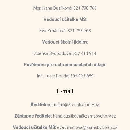
Mgr. Hana Dusílková: 321 798 766
Vedoucí učitelka MŠ:
Eva Zmátlová: 321 798 768
Vedoucí školní jídelny:
Zdeňka Svobodová: 737 414 914
Pověřenec pro ochranu osobních údajů:
Ing. Lucie Douda: 606 923 859
E-mail
Ředitelna:
reditel@zsmsbychory.cz
Zástupce ředitele:
hana.dusilkova@zsmsbychory.cz
Vedoucí učitelka MŠ:
eva.zmatlova@zsmsbychory.cz