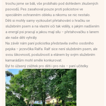
trochu jsme se báli, vše probíhalo pod dohledem zkušených
psovodů. Pes zasahoval pouze proti policistovi ve
speciálním ochranném obleku a nikomu se nic nestalo.
Děti si mohly samy vyzkoušet přetahování o hračku se
služebním psem a na vlastní oči tak viděly, s jakým nadšením
a energií psi pracují a jakou mají sílu – přetahovačku s lanem
ale naše děti vyhrály.
Na závěr nám paní policistka představila svého osobního
pejska – jezevčíka Ralfa. Ralf sice není služebním psem, ale
svou šikovností, poslušností a elánem by svým služebním
kamarádům mohl směle konkurovat.
Byl to úžasný zážitek pro děti i pro nás – paní učitelky.