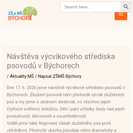
Search Butto
Přeskočit
Search
for:
na
obsah
Návštěva výcvikového střediska
psovodů v Býchorech
/
Aktuality MŠ
/ Napsal
ZŠMŠ Býchory
Dne 17. 6. 2026 jsme navštívili výcvikové středisko psovodů v
Býchorech. Zkušení psovodi nám předvedli výcvik služebních
psů a my jsme s obdivem sledovali, co všechno jejich
čtyřnozí svěřenci dokážou. Děti i paní učitelky žasly nad jejich
poslušností, šikovností a soustředěností.
Viděli jsme také fingovaný zásah služebního psa proti
výtržníkovi. Přestože ukázka působila velmi dramaticky a