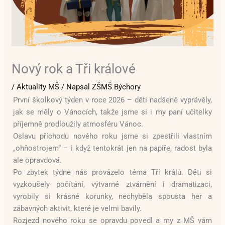
Nový rok a Tři králové
/
Aktuality MŠ
/ Napsal
ZŠMŠ Býchory
První školkový týden v roce 2026 – děti nadšeně vyprávěly,
jak se měly o Vánocích, takže jsme si i my paní učitelky
příjemně prodloužily atmosféru Vánoc.
Oslavu příchodu nového roku jsme si zpestřili vlastním
„ohňostrojem“ – i když tentokrát jen na papíře, radost byla
ale opravdová.
Po zbytek týdne nás provázelo téma Tří králů. Děti si
vyzkoušely počítání, výtvarné ztvárnění i dramatizaci,
vyrobily si krásné korunky, nechyběla spousta her a
zábavných aktivit, které je velmi bavily.
Rozjezd nového roku se opravdu povedl a my z MŠ vám