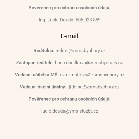
Pověřenec pro ochranu osobních údajů:
Ing. Lucie Douda: 606 923 859
E-mail
Ředitelna:
reditel@zsmsbychory.cz
Zástupce ředitele:
hana.dusilkova@zsmsbychory.cz
Vedoucí učitelka MŠ:
eva.zmatlova@zsmsbychory.cz
Vedoucí školní jídelny:
jidelna@zsmsbychory.cz
Pověřenec pro ochranu osobních údajů:
lucie.douda@sms-sluzby.cz