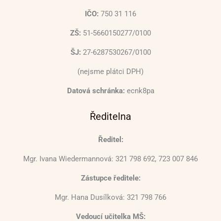
IČO:
750 31 116
ZŠ:
51-5660150277/0100
ŠJ:
27-6287530267/0100
(nejsme plátci DPH)
Datová schránka:
ecnk8pa
Ředitelna
Ředitel:
Mgr. Ivana Wiedermannová: 321 798 692, 723 007 846
Zástupce ředitele:
Mgr. Hana Dusílková: 321 798 766
Vedoucí učitelka MŠ: