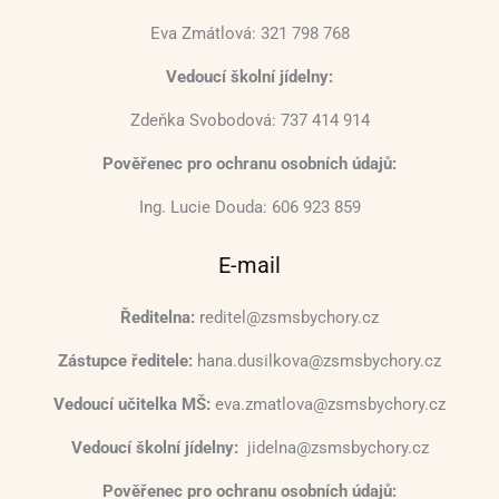
Eva Zmátlová: 321 798 768
Vedoucí školní jídelny:
Zdeňka Svobodová: 737 414 914
Pověřenec pro ochranu osobních údajů:
Ing. Lucie Douda: 606 923 859
E-mail
Ředitelna:
reditel@zsmsbychory.cz
Zástupce ředitele:
hana.dusilkova@zsmsbychory.cz
Vedoucí učitelka MŠ:
eva.zmatlova@zsmsbychory.cz
Vedoucí školní jídelny:
jidelna@zsmsbychory.cz
Pověřenec pro ochranu osobních údajů: