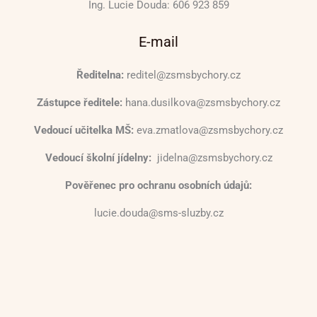
Ing. Lucie Douda: 606 923 859
E-mail
Ředitelna:
reditel@zsmsbychory.cz
Zástupce ředitele:
hana.dusilkova@zsmsbychory.cz
Vedoucí učitelka MŠ:
eva.zmatlova@zsmsbychory.cz
Vedoucí školní jídelny:
jidelna@zsmsbychory.cz
Pověřenec pro ochranu osobních údajů:
lucie.douda@sms-sluzby.cz