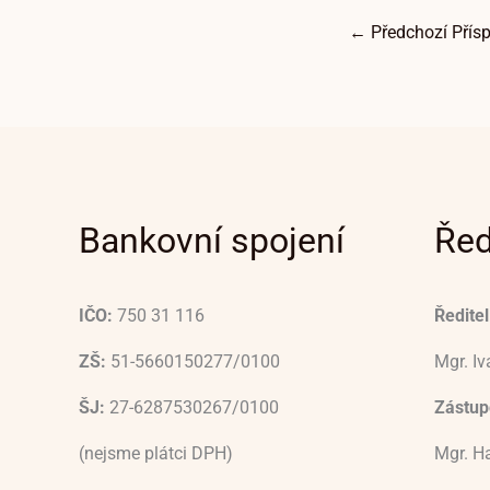
←
Předchozí Přís
Bankovní spojení
Řed
IČO:
750 31 116
Ředitel
ZŠ:
51-5660150277/0100
Mgr. I
ŠJ:
27-6287530267/0100
Zástupc
(nejsme plátci DPH)
Mgr. H