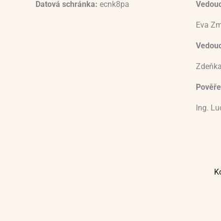
Datová schránka:
ecnk8pa
Vedouc
Eva Zm
Vedoucí
Zdeňka
Pověře
Ing. L
K