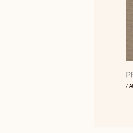
P
/
A