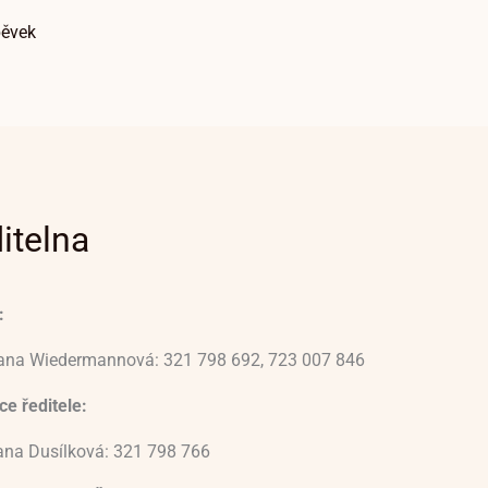
pěvek
itelna
:
vana Wiedermannová: 321 798 692, 723 007 846
e ředitele:
ana Dusílková: 321 798 766