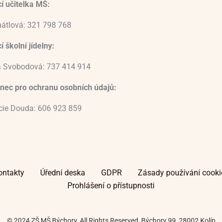
í učitelka MŠ:
átlová: 321 798 768
 školní jídelny:
 Svobodová: 737 414 914
nec pro ochranu osobních údajů:
ucie Douda: 606 923 859
ontakty
Úřední deska
GDPR
Zásady používání cooki
Prohlášení o přístupnosti
© 2024 ZŠ MŠ Býchory, All Rights Reserved, Býchory 99, 28002 Kolín