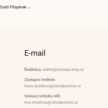
Další Příspěvek
→
E-mail
Ředitelna:
reditel@zsmsbychory.cz
Zástupce ředitele:
hana.dusilkova@zsmsbychory.cz
Vedoucí učitelka MŠ:
eva.zmatlova@zsmsbychory.cz