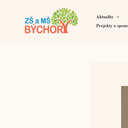
Přeskočit
na
Aktuality
obsah
Projekty a sponz