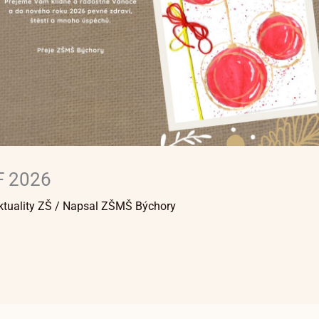
F 2026
ktuality ZŠ
/ Napsal
ZŠMŠ Býchory