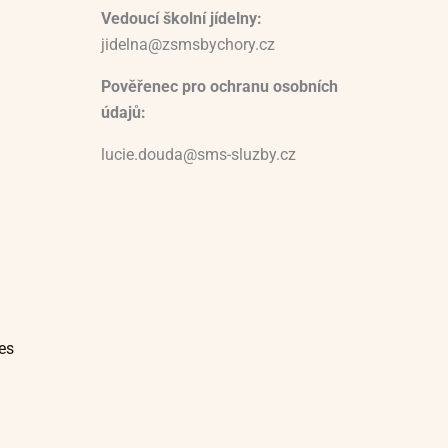
Vedoucí školní jídelny:
jidelna@zsmsbychory.cz
Pověřenec pro ochranu osobních
údajů:
lucie.douda@sms-sluzby.cz
es