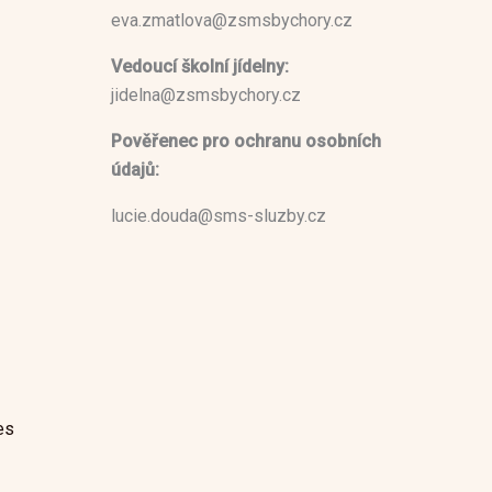
eva.zmatlova@zsmsbychory.cz
Vedoucí školní jídelny:
jidelna@zsmsbychory.cz
Pověřenec pro ochranu osobních
údajů:
lucie.douda@sms-sluzby.cz
es