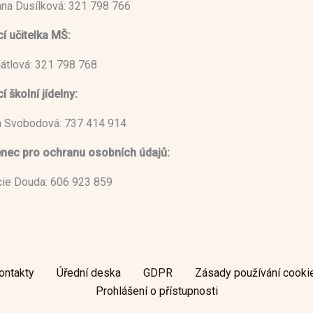
ana Dusílková: 321 798 766
í učitelka MŠ:
átlová: 321 798 768
 školní jídelny:
 Svobodová: 737 414 914
nec pro ochranu osobních údajů:
ucie Douda: 606 923 859
ontakty
Úřední deska
GDPR
Zásady používání cooki
Prohlášení o přístupnosti