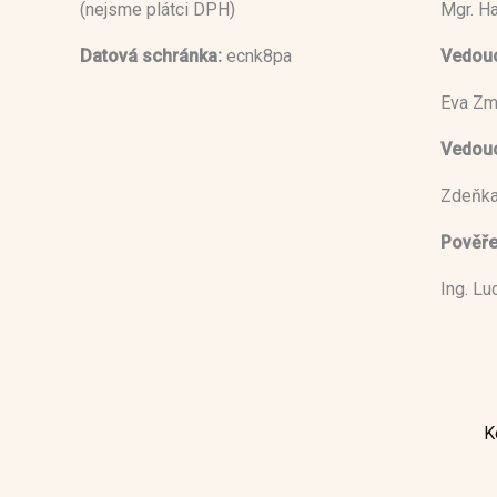
(nejsme plátci DPH)
Mgr. H
Datová schránka:
ecnk8pa
Vedouc
Eva Zm
Vedoucí
Zdeňka
Pověře
Ing. L
K