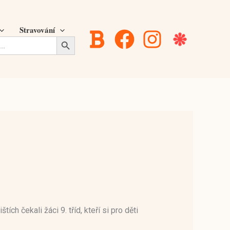
Stravování
Search Button
h čekali žáci 9. tříd, kteří si pro děti