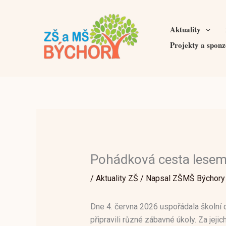
Přeskočit
na
Aktuality
obsah
Projekty a sponz
Pohádková cesta lese
/
Aktuality ZŠ
/ Napsal
ZŠMŠ Býchory
Dne 4. června 2026 uspořádala školní dr
připravili různé zábavné úkoly. Za jejich