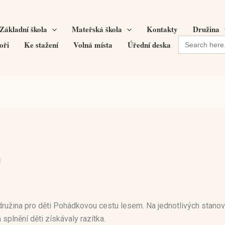
Základní škola
Mateřská škola
Kontakty
Družina
Search
oři
Ke stažení
Volná místa
Úřední deska
for:
m
užina pro děti Pohádkovou cestu lesem. Na jednotlivých stanovištíc
 splnění děti získávaly razítka.