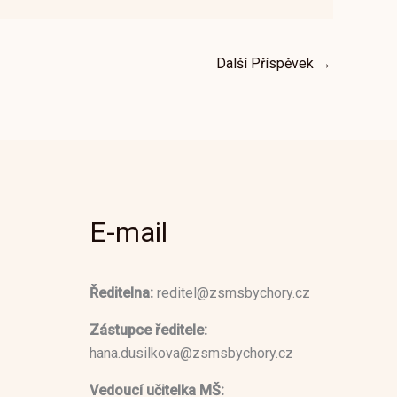
Další Příspěvek
→
E-mail
Ředitelna:
reditel@zsmsbychory.cz
Zástupce ředitele:
hana.dusilkova@zsmsbychory.cz
Vedoucí učitelka MŠ: