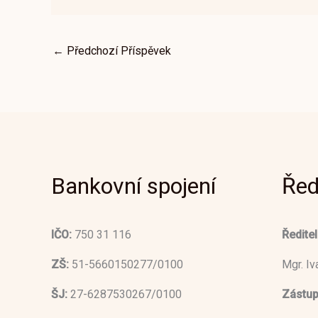
←
Předchozí Příspěvek
Bankovní spojení
Řed
IČO:
750 31 116
Ředitel
ZŠ:
51-5660150277/0100
Mgr. I
ŠJ:
27-6287530267/0100
Zástup