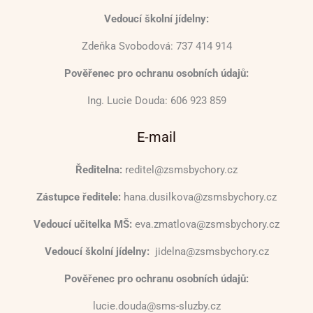
Vedoucí školní jídelny:
Zdeňka Svobodová: 737 414 914
Pověřenec pro ochranu osobních údajů:
Ing. Lucie Douda: 606 923 859
E-mail
Ředitelna:
reditel@zsmsbychory.cz
Zástupce ředitele:
hana.dusilkova@zsmsbychory.cz
Vedoucí učitelka MŠ:
eva.zmatlova@zsmsbychory.cz
Vedoucí školní jídelny:
jidelna@zsmsbychory.cz
Pověřenec pro ochranu osobních údajů:
lucie.douda@sms-sluzby.cz