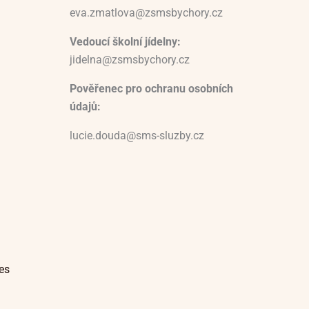
eva.zmatlova@zsmsbychory.cz
Vedoucí školní jídelny:
jidelna@zsmsbychory.cz
Pověřenec pro ochranu osobních
údajů:
lucie.douda@sms-sluzby.cz
es