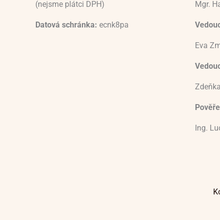
(nejsme plátci DPH)
Mgr. H
Datová schránka:
ecnk8pa
Vedouc
Eva Zm
Vedoucí
Zdeňka
Pověře
Ing. L
K