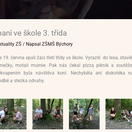
aní ve škole 3. třída
ktuality ZŠ
/ Napsal
ZŠMŠ Býchory
 19. června spali žáci třetí třídy ve škole. Vyrazili do lesa, stavěl
mečky, motali mumie. Pak nás čekal pizza piknik a soutěže
ekvapením byla návštěva koní. Nechyběla ani diskotéka n
odbě a stezka odvahy.