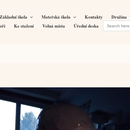
Základní škola
Mateřská škola
Kontakty
Družina
Search
oři
Ke stažení
Volná místa
Úřední deska
for: