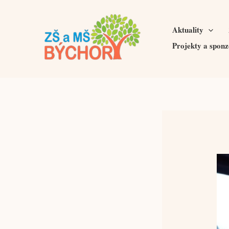
Přeskočit
na
Aktuality
obsah
Projekty a sponz