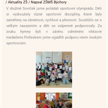
/
Aktuality ZŠ
/ Napsal
ZŠMŠ Býchory
V družině Soviček jsme pořádali sportovní olympiádu. Děti
si vyzkoušely různé sportovní disciplíny, které byly
zaměřeny na obratnost, rychlost a přesnost. Soutěžilo se s
velkým nasazením a děti se vzájemně podporovaly. Za
zvuku hymny byli v závěru odměněni vítězové
medailemi.Potleskem jsme vyjádřili podporu všem českým
sportovcům.