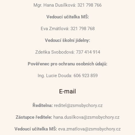
Mgr. Hana Dusílková: 321 798 766
Vedoucí učitelka MŠ:
Eva Zmátlová: 321 798 768
Vedoucí školní jídelny:
Zdeňka Svobodová: 737 414 914
Pověřenec pro ochranu osobních údajů:
Ing. Lucie Douda: 606 923 859
E-mail
Ředitelna:
reditel@zsmsbychory.cz
Zástupce ředitele:
hana.dusilkova@zsmsbychory.cz
Vedoucí učitelka MŠ:
eva.zmatlova@zsmsbychory.cz