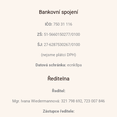
Bankovní spojení
IČO:
750 31 116
ZŠ:
51-5660150277/0100
ŠJ:
27-6287530267/0100
(nejsme plátci DPH)
Datová schránka:
ecnk8pa
Ředitelna
Ředitel:
Mgr. Ivana Wiedermannová: 321 798 692, 723 007 846
Zástupce ředitele: