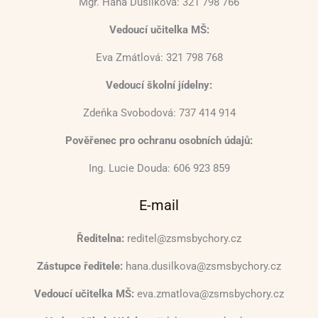
Mgr. Hana Dusílková: 321 798 766
Vedoucí učitelka MŠ:
Eva Zmátlová: 321 798 768
Vedoucí školní jídelny:
Zdeňka Svobodová: 737 414 914
Pověřenec pro ochranu osobních údajů:
Ing. Lucie Douda: 606 923 859
E-mail
Ředitelna:
reditel@zsmsbychory.cz
Zástupce ředitele:
hana.dusilkova@zsmsbychory.cz
Vedoucí učitelka MŠ:
eva.zmatlova@zsmsbychory.cz