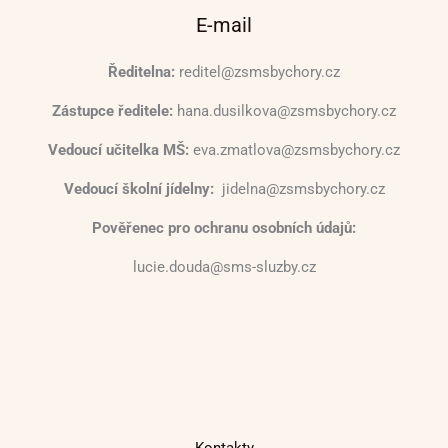
E-mail
Ředitelna:
reditel@zsmsbychory.cz
Zástupce ředitele:
hana.dusilkova@zsmsbychory.cz
Vedoucí učitelka MŠ:
eva.zmatlova@zsmsbychory.cz
Vedoucí školní jídelny:
jidelna@zsmsbychory.cz
Pověřenec pro ochranu osobních údajů:
lucie.douda@sms-sluzby.cz