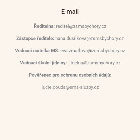
E-mail
Ředitelna:
reditel@zsmsbychory.cz
Zástupce ředitele:
hana.dusilkova@zsmsbychory.cz
Vedoucí učitelka MŠ:
eva.zmatlova@zsmsbychory.cz
Vedoucí školní jídelny:
jidelna@zsmsbychory.cz
Pověřenec pro ochranu osobních údajů:
lucie.douda@sms-sluzby.cz