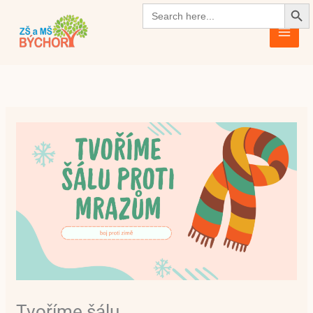
Search Butto
Přeskočit
Search
for:
na
obsah
Tvoříme šálu