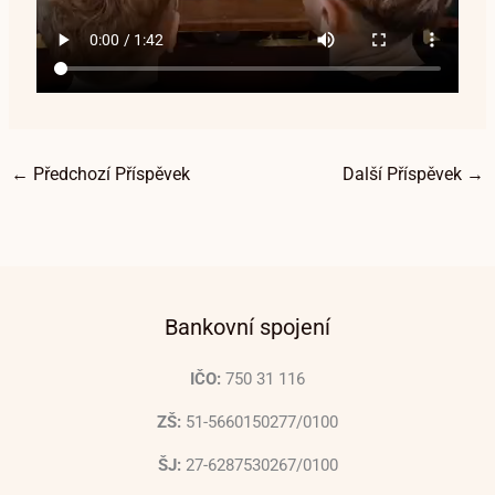
←
Předchozí Příspěvek
Další Příspěvek
→
Bankovní spojení
IČO:
750 31 116
ZŠ:
51-5660150277/0100
ŠJ:
27-6287530267/0100