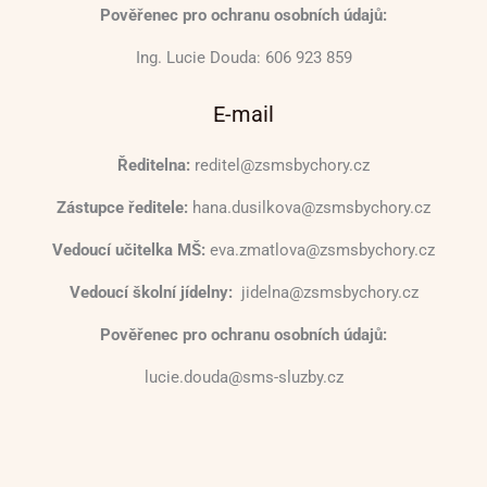
Pověřenec pro ochranu osobních údajů:
Ing. Lucie Douda: 606 923 859
E-mail
Ředitelna:
reditel@zsmsbychory.cz
Zástupce ředitele:
hana.dusilkova@zsmsbychory.cz
Vedoucí učitelka MŠ:
eva.zmatlova@zsmsbychory.cz
Vedoucí školní jídelny:
jidelna@zsmsbychory.cz
Pověřenec pro ochranu osobních údajů:
lucie.douda@sms-sluzby.cz