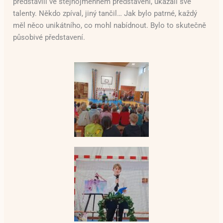
představili ve stejnojmenném představení, ukázali své
talenty. Někdo zpíval, jiný tančil… Jak bylo patrné, každý
měl něco unikátního, co mohl nabídnout. Bylo to skutečně
působivé představení.