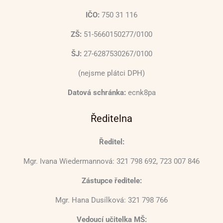
IČO:
750 31 116
ZŠ:
51-5660150277/0100
ŠJ:
27-6287530267/0100
(nejsme plátci DPH)
Datová schránka:
ecnk8pa
Ředitelna
Ředitel:
Mgr. Ivana Wiedermannová: 321 798 692, 723 007 846
Zástupce ředitele:
Mgr. Hana Dusílková: 321 798 766
Vedoucí učitelka MŠ: