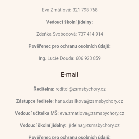
Eva Zmátlová: 321 798 768
Vedoucí školní jídelny:
Zdeňka Svobodová: 737 414 914
Pověřenec pro ochranu osobních údajů:
Ing. Lucie Douda: 606 923 859
E-mail
Ředitelna:
reditel@zsmsbychory.cz
Zástupce ředitele:
hana.dusilkova@zsmsbychory.cz
Vedoucí učitelka MŠ:
eva.zmatlova@zsmsbychory.cz
Vedoucí školní jídelny:
jidelna@zsmsbychory.cz
Pověřenec pro ochranu osobních údajů: