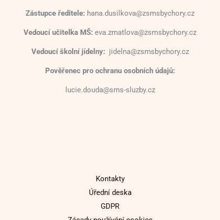
Zástupce ředitele:
hana.dusilkova@zsmsbychory.cz
Vedoucí učitelka MŠ:
eva.zmatlova@zsmsbychory.cz
Vedoucí školní jídelny:
jidelna@zsmsbychory.cz
Pověřenec pro ochranu osobních údajů:
lucie.douda@sms-sluzby.cz
Kontakty
Úřední deska
GDPR