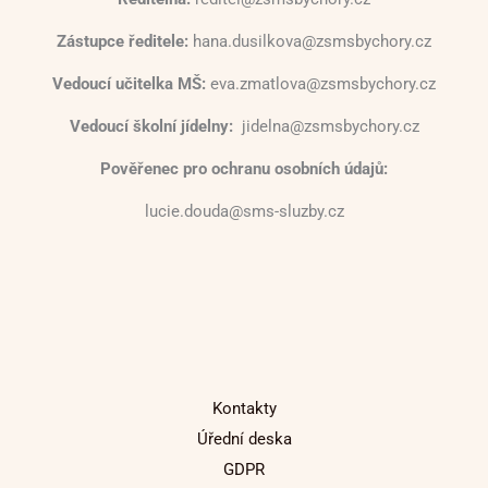
Zástupce ředitele:
hana.dusilkova@zsmsbychory.cz
Vedoucí učitelka MŠ:
eva.zmatlova@zsmsbychory.cz
Vedoucí školní jídelny:
jidelna@zsmsbychory.cz
Pověřenec pro ochranu osobních údajů:
lucie.douda@sms-sluzby.cz
Kontakty
Úřední deska
GDPR