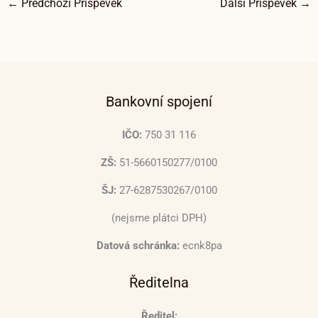
←
Předchozí Příspěvek
Další Příspěvek
→
Bankovní spojení
IČO:
750 31 116
ZŠ:
51-5660150277/0100
ŠJ:
27-6287530267/0100
(nejsme plátci DPH)
Datová schránka:
ecnk8pa
Ředitelna
Ředitel: