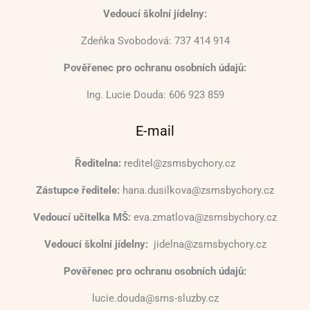
Vedoucí školní jídelny:
Zdeňka Svobodová: 737 414 914
Pověřenec pro ochranu osobních údajů:
Ing. Lucie Douda: 606 923 859
E-mail
Ředitelna:
reditel@zsmsbychory.cz
Zástupce ředitele:
hana.dusilkova@zsmsbychory.cz
Vedoucí učitelka MŠ:
eva.zmatlova@zsmsbychory.cz
Vedoucí školní jídelny:
jidelna@zsmsbychory.cz
Pověřenec pro ochranu osobních údajů:
lucie.douda@sms-sluzby.cz