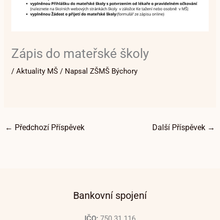
Zápis do mateřské školy
/
Aktuality MŠ
/ Napsal
ZŠMŠ Býchory
←
Předchozí Příspěvek
Další Příspěvek
→
Bankovní spojení
IČO:
750 31 116