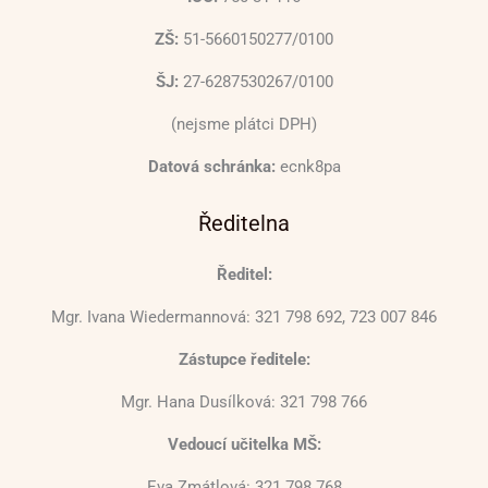
ZŠ:
51-5660150277/0100
ŠJ:
27-6287530267/0100
(nejsme plátci DPH)
Datová schránka:
ecnk8pa
Ředitelna
Ředitel:
Mgr. Ivana Wiedermannová: 321 798 692, 723 007 846
Zástupce ředitele:
Mgr. Hana Dusílková: 321 798 766
Vedoucí učitelka MŠ:
Eva Zmátlová: 321 798 768