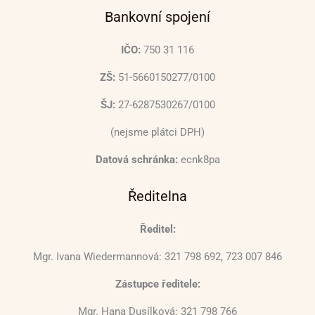
Bankovní spojení
IČO:
750 31 116
ZŠ:
51-5660150277/0100
ŠJ:
27-6287530267/0100
(nejsme plátci DPH)
Datová schránka:
ecnk8pa
Ředitelna
Ředitel:
Mgr. Ivana Wiedermannová: 321 798 692, 723 007 846
Zástupce ředitele:
Mgr. Hana Dusílková: 321 798 766