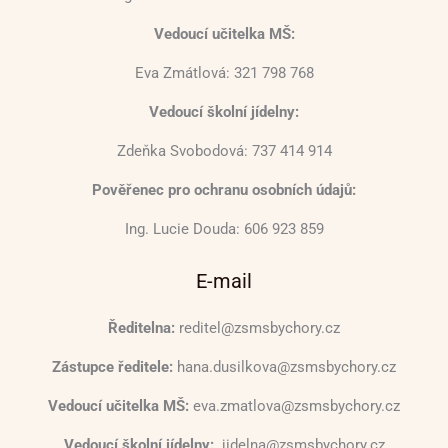
Vedoucí učitelka MŠ:
Eva Zmátlová: 321 798 768
Vedoucí školní jídelny:
Zdeňka Svobodová: 737 414 914
Pověřenec pro ochranu osobních údajů:
Ing. Lucie Douda: 606 923 859
E-mail
Ředitelna:
reditel@zsmsbychory.cz
Zástupce ředitele:
hana.dusilkova@zsmsbychory.cz
Vedoucí učitelka MŠ:
eva.zmatlova@zsmsbychory.cz
Vedoucí školní jídelny:
jidelna@zsmsbychory.cz