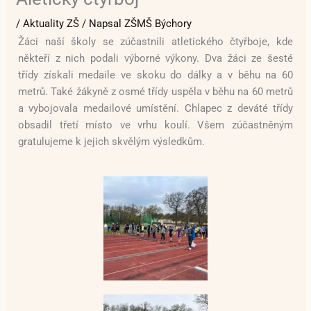
/
Aktuality ZŠ
/ Napsal
ZŠMŠ Býchory
Žáci naší školy se zúčastnili atletického čtyřboje, kde
někteří z nich podali výborné výkony. Dva žáci ze šesté
třídy získali medaile ve skoku do dálky a v běhu na 60
metrů. Také žákyně z osmé třídy uspěla v běhu na 60 metrů
a vybojovala medailové umístění. Chlapec z deváté třídy
obsadil třetí místo ve vrhu koulí. Všem zúčastněným
gratulujeme k jejich skvělým výsledkům.