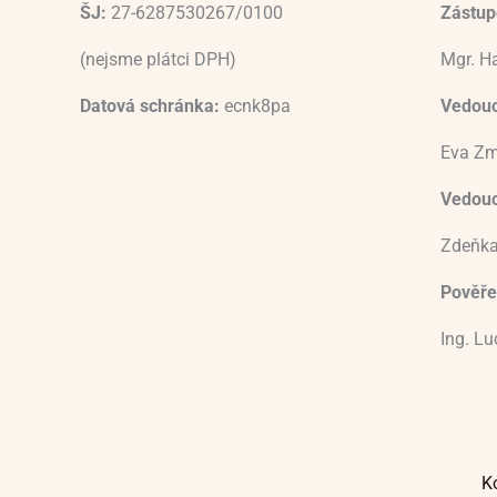
ŠJ:
27-6287530267/0100
Zástupc
(nejsme plátci DPH)
Mgr. H
Datová schránka:
ecnk8pa
Vedouc
Eva Zm
Vedoucí
Zdeňka
Pověře
Ing. L
K