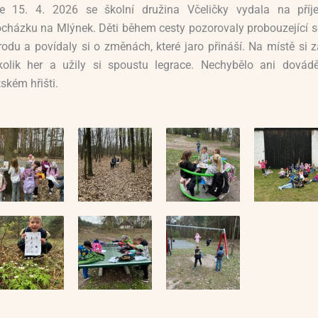
e 15. 4. 2026 se školní družina Včeličky vydala na pří
ocházku na Mlýnek. Děti během cesty pozorovaly probouzející se
írodu a povídaly si o změnách, které jaro přináší. Na místě si z
kolik her a užily si spoustu legrace. Nechybělo ani dovád
ském hřišti.