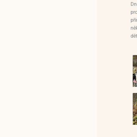
Dn
pr
př
ně
dět