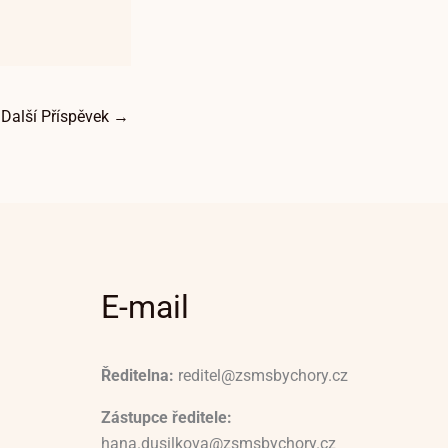
Další Příspěvek
→
E-mail
Ředitelna:
reditel@zsmsbychory.cz
Zástupce ředitele:
hana.dusilkova@zsmsbychory.cz