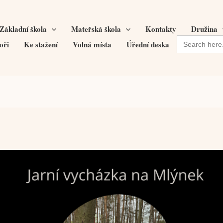
Základní škola
Mateřská škola
Kontakty
Družina
Search
oři
Ke stažení
Volná místa
Úřední deska
for: