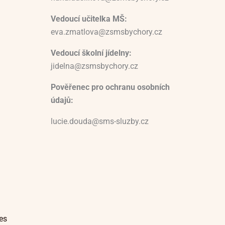
Vedoucí učitelka MŠ:
eva.zmatlova@zsmsbychory.cz
Vedoucí školní jídelny:
jidelna@zsmsbychory.cz
Pověřenec pro ochranu osobních
údajů:
lucie.douda@sms-sluzby.cz
es