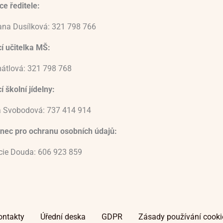
e ředitele:
ana Dusílková: 321 798 766
í učitelka MŠ:
átlová: 321 798 768
 školní jídelny:
 Svobodová: 737 414 914
nec pro ochranu osobních údajů:
ucie Douda: 606 923 859
ontakty
Úřední deska
GDPR
Zásady používání cooki