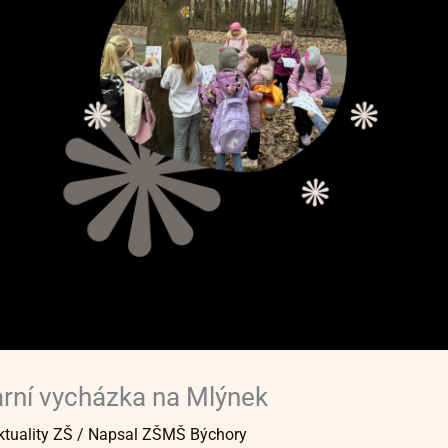
arní vycházka na Mlýnek
ktuality ZŠ
/ Napsal
ZŠMŠ Býchory