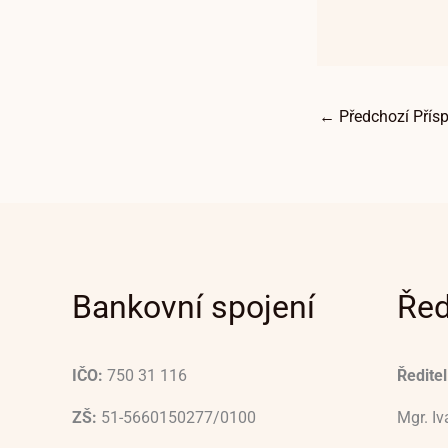
←
Předchozí Přís
Bankovní spojení
Řed
IČO:
750 31 116
Ředitel
ZŠ:
51-5660150277/0100
Mgr. I