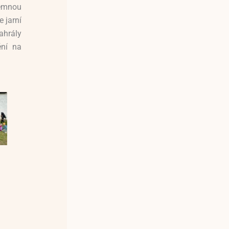
jemnou
 jarní
ahrály
ění na