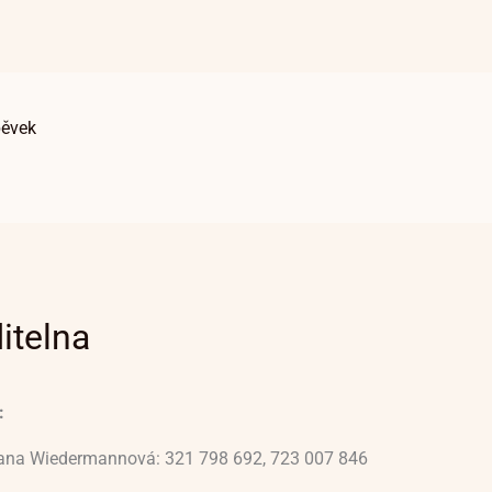
pěvek
itelna
:
vana Wiedermannová: 321 798 692, 723 007 846