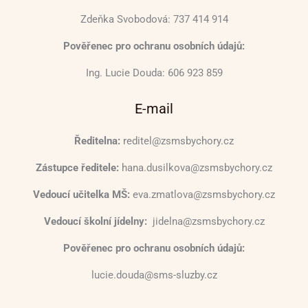
Zdeňka Svobodová: 737 414 914
Pověřenec pro ochranu osobních údajů:
Ing. Lucie Douda: 606 923 859
E-mail
Ředitelna:
reditel@zsmsbychory.cz
Zástupce ředitele:
hana.dusilkova@zsmsbychory.cz
Vedoucí učitelka MŠ:
eva.zmatlova@zsmsbychory.cz
Vedoucí školní jídelny:
jidelna@zsmsbychory.cz
Pověřenec pro ochranu osobních údajů:
lucie.douda@sms-sluzby.cz