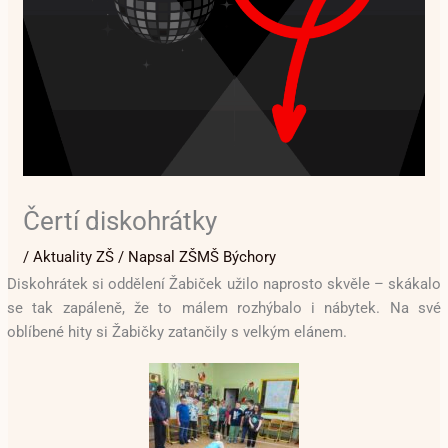
Čertí diskohrátky
/
Aktuality ZŠ
/ Napsal
ZŠMŠ Býchory
Diskohrátek si oddělení Žabiček užilo naprosto skvěle – skákalo
se tak zapáleně, že to málem rozhýbalo i nábytek. Na své
oblíbené hity si Žabičky zatančily s velkým elánem.