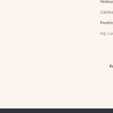
Vedoucí
Zdeňka
Pověře
Ing. L
K