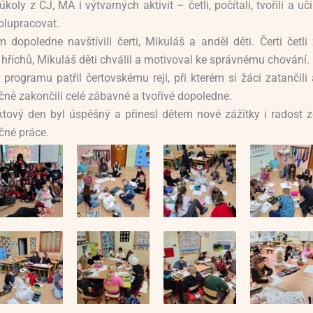
 úkoly z ČJ, MA i výtvarných aktivit – četli, počítali, tvořili a uči
olupracovat.
 dopoledne navštívili čerti, Mikuláš a anděl děti. Čerti četli
 hříchů, Mikuláš děti chválil a motivoval ke správnému chování.
 programu patřil čertovskému reji, při kterém si žáci zatančili
čně zakončili celé zábavné a tvořivé dopoledne.
ktový den byl úspěšný a přinesl dětem nové zážitky i radost z
čné práce.