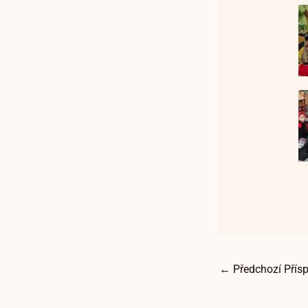
←
Předchozí Přís