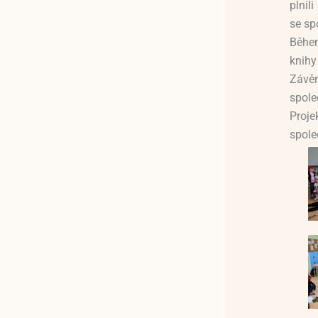
plnili
se sp
Během
knihy
Závěr
spole
Proje
spole