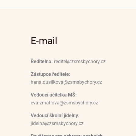
E-mail
Ředitelna:
reditel@zsmsbychory.cz
Zástupce ředitele:
hana.dusilkova@zsmsbychory.cz
Vedoucí učitelka MŠ:
eva.zmatlova@zsmsbychory.cz
Vedoucí školní jídelny:
jidelna@zsmsbychory.cz