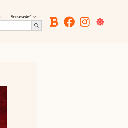
Stravování
Search Button