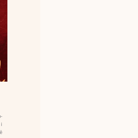
-
 i
ě