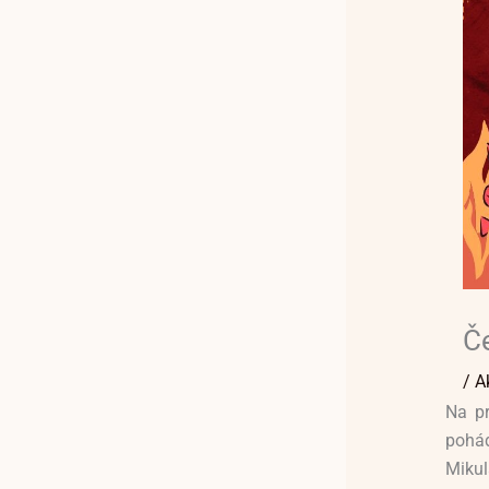
Če
/
A
Na pr
pohád
Mikul