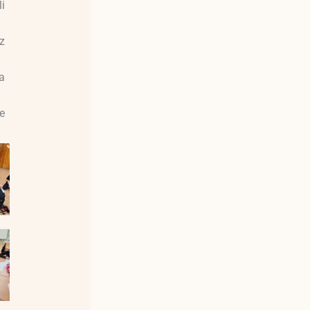
li
 z
 a
e