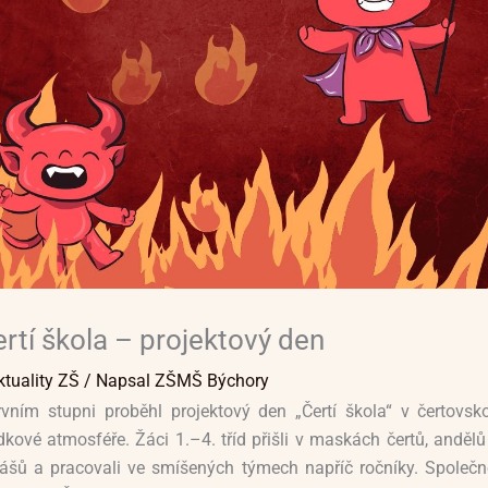
rtí škola – projektový den
ktuality ZŠ
/ Napsal
ZŠMŠ Býchory
vním stupni proběhl projektový den „Čertí škola“ v čertovsko
kové atmosféře. Žáci 1.–4. tříd přišli v maskách čertů, andělů
ášů a pracovali ve smíšených týmech napříč ročníky. Společn