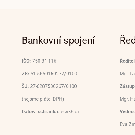
Bankovní spojení
Řed
IČO:
750 31 116
Ředitel
ZŠ:
51-5660150277/0100
Mgr. I
ŠJ:
27-6287530267/0100
Zástupc
(nejsme plátci DPH)
Mgr. H
Datová schránka:
ecnk8pa
Vedouc
Eva Zm