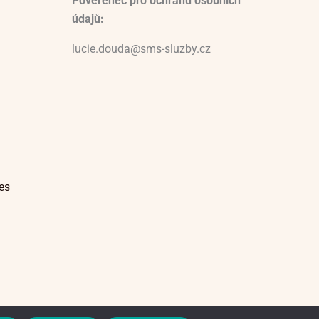
Pověřenec pro ochranu osobních
údajů:
lucie.douda@sms-sluzby.cz
es