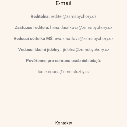
E-mail
Ředitelna:
reditel@zsmsbychory.cz
Zástupce ředitele:
hana.dusilkova@zsmsbychory.cz
Vedoucí učitelka MŠ:
eva.zmatlova@zsmsbychory.cz
Vedoucí školní jídelny:
jidelna@zsmsbychory.cz
Pověřenec pro ochranu osobních údajů:
lucie.douda@sms-sluzby.cz
Kontakty