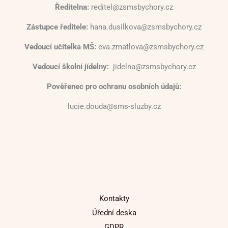
Ředitelna:
reditel@zsmsbychory.cz
Zástupce ředitele:
hana.dusilkova@zsmsbychory.cz
Vedoucí učitelka MŠ:
eva.zmatlova@zsmsbychory.cz
Vedoucí školní jídelny:
jidelna@zsmsbychory.cz
Pověřenec pro ochranu osobních údajů:
lucie.douda@sms-sluzby.cz
Kontakty
Úřední deska
GDPR