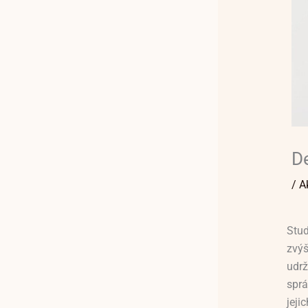
De
/
A
Stud
zvý
udrž
sprá
jej