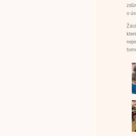
zdůr
o ús
Žáci
kter
neje
tomu