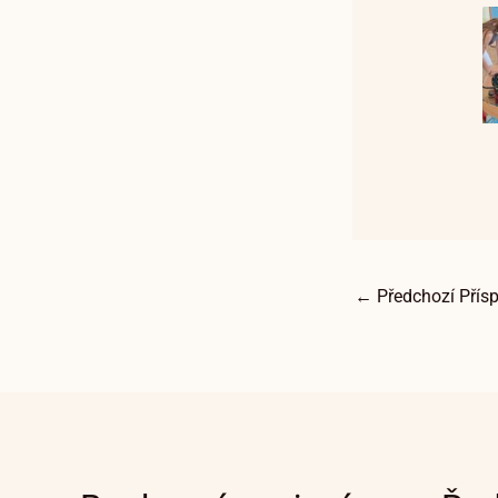
←
Předchozí Přís