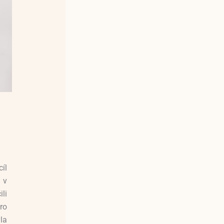
íl
 v
li
ro
la