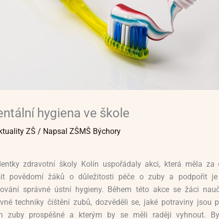
ntální hygiena ve škole
ktuality ZŠ
/ Napsal
ZŠMŠ Býchory
entky zdravotní školy Kolín uspořádaly akci, která měla za c
šit povědomí žáků o důležitosti péče o zuby a podpořit je
ování správné ústní hygieny. Během této akce se žáci nauči
vné techniky čištění zubů, dozvěděli se, jaké potraviny jsou p
ich zuby prospěšné a kterým by se měli raději vyhnout. By