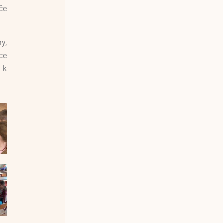
če
ny,
ce
 k