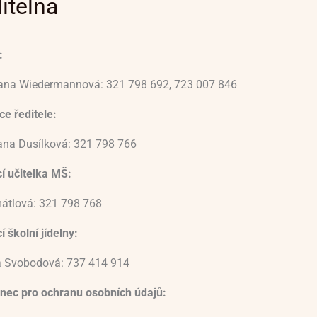
itelna
:
vana Wiedermannová: 321 798 692, 723 007 846
e ředitele:
ana Dusílková: 321 798 766
í učitelka MŠ:
átlová: 321 798 768
 školní jídelny:
 Svobodová: 737 414 914
nec pro ochranu osobních údajů: