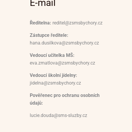
E-mail
Ředitelna:
reditel@zsmsbychory.cz
Zástupce ředitele:
hana.dusilkova@zsmsbychory.cz
Vedoucí učitelka MŠ:
eva.zmatlova@zsmsbychory.cz
Vedoucí školní jídelny:
jidelna@zsmsbychory.cz
Pověřenec pro ochranu osobních
údajů:
lucie.douda@sms-sluzby.cz