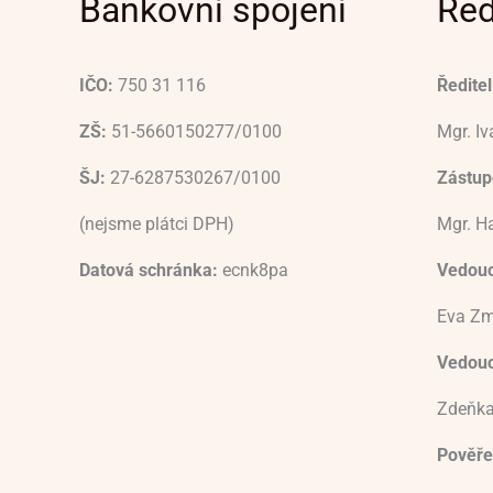
Bankovní spojení
Řed
IČO:
750 31 116
Ředitel
ZŠ:
51-5660150277/0100
Mgr. I
ŠJ:
27-6287530267/0100
Zástupc
(nejsme plátci DPH)
Mgr. H
Datová schránka:
ecnk8pa
Vedouc
Eva Zm
Vedoucí
Zdeňka
Pověře